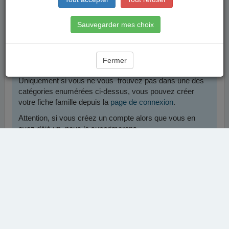
Sauvegarder mes choix
Fermer
Mentions légales
|
Cookies
|
by MaelisPortail