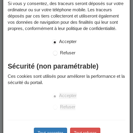
Si vous y consentez, des traceurs seront déposés sur votre
déroulant à la piscine
démarreront à partir du
Clos d'or
ordinateur ou sur votre téléphone mobile. Les traceurs
02/11/2026.
déposés par ces tiers collecteront et utiliseront également
vos données de navigation pour des finalités qui leur sont
propres, conformément à leur politique de confidentialité.
Les activités sportives proposées par la Ville de Grenoble sont
encadrées par des professionnels de la ville (ETAPS et MNS).
Accepter
Inscription
Refuser
Les inscriptions seront possibles en ligne sur le Portail
Sécurité (non paramétrable)
Famille :
Ces cookies sont utilisés pour améliorer la performance et la
À partir du
à
pour les
mardi 7 juillet 2026
13h30
sécurité du portail.
activités
adultes
À partir du
à
pour les
mercredi 8 juillet 2026
13h30
Accepter
activités
enfants
Refuser
Une permanence est également organisée au
Centre
Communal Camille Claudel
le premier jour des inscriptions.
Tout au long de l'année, vous pouvez également déposer
un dossier papier dans une Maison des Habitants.
Tout accepter
Tout refuser