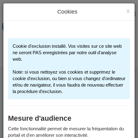
x
Cookies
PORTAIL FAMILLE
MENU
Préinscription scolaire - Accueils
périscolaires - Restauration scolaire -
Sports
Cookie d'exclusion installé. Vos visites sur ce site web
Connexion
ne seront PAS enregistrées par notre outil d'analyse
web.
Note: si vous nettoyez vos cookies et supprimez le
cookie d'exclusion, ou bien si vous changez d'ordinateur
et/ou de navigateur, il vous faudra de nouveau effectuer
ACTIVITÉS
la procédure d'exclusion.
SPORTIVES 2026-
2027
Mesure d'audience
Cette fonctionnalité permet de mesurer la fréquentation du
portail et d'en améliorer son interactivité.
Attention : Pour cause de travaux, les activités sportives se