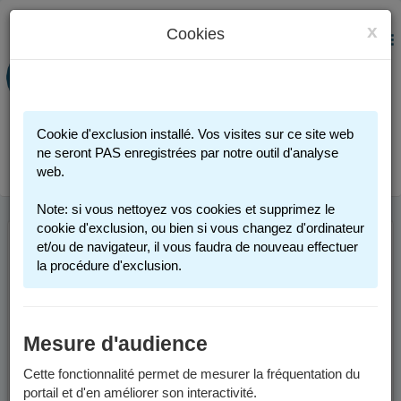
x
Cookies
PORTAIL FAMILLE
MENU
Préinscription scolaire - Accueils
périscolaires - Restauration scolaire -
Sports
Cookie d'exclusion installé. Vos visites sur ce site web
Connexion
ne seront PAS enregistrées par notre outil d'analyse
web.
Note: si vous nettoyez vos cookies et supprimez le
cookie d'exclusion, ou bien si vous changez d'ordinateur
et/ou de navigateur, il vous faudra de nouveau effectuer
BIENVENUE SUR
la procédure d'exclusion.
VOTRE PORTAIL
FAMILLE
Mesure d'audience
Cette fonctionnalité permet de mesurer la fréquentation du
En quelques clics, vous
portail et d'en améliorer son interactivité.