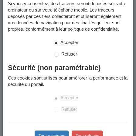
pouvez :
Si vous y consentez, des traceurs seront déposés sur votre
ordinateur ou sur votre téléphone mobile. Les traceurs
déposés par ces tiers collecteront et utiliseront également
Préinscrire votre enfant à l'école
vos données de navigation pour des finalités qui leur sont
Inscrire votre enfant à la restauration scolaire et aux
propres, conformément à leur politique de confidentialité.
accueils périscolaires (matin,midi,soir)
Effectuer une inscription à une activité sportive pour adulte
Accepter
ou pour enfant
Refuser
Consulter et mettre à jour vos coordonnées mail et
téléphoniques
Sécurité (non paramétrable)
Consulter et télécharger vos factures et autres documents
Ces cookies sont utilisés pour améliorer la performance et la
(règlements, flyers...)
sécurité du portail.
Payer vos factures en ligne
Accepter
Refuser
Comment me connecter ?
Votre code famille se trouve sur les documents que nous
vous avons transmis (certificat d'inscription scolaire,
Tout accepter
Tout refuser