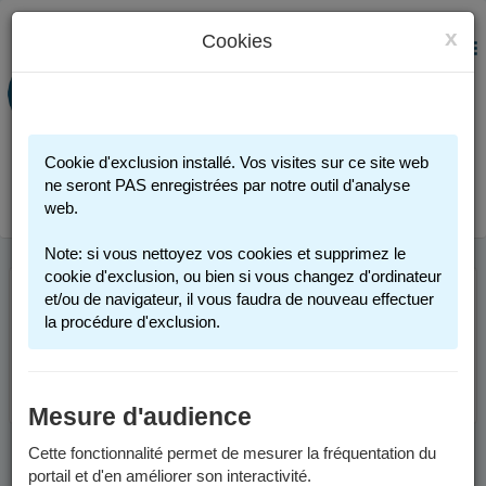
x
Cookies
PORTAIL FAMILLE
MENU
Préinscription scolaire - Accueils
périscolaires - Restauration scolaire -
Sports
Cookie d'exclusion installé. Vos visites sur ce site web
Connexion
ne seront PAS enregistrées par notre outil d'analyse
web.
Note: si vous nettoyez vos cookies et supprimez le
cookie d'exclusion, ou bien si vous changez d'ordinateur
et/ou de navigateur, il vous faudra de nouveau effectuer
Cette page n'est plus accessible. Merci de votre
la procédure d'exclusion.
compréhension.
Retourner à l'accueil.
Mesure d'audience
Cette fonctionnalité permet de mesurer la fréquentation du
portail et d'en améliorer son interactivité.