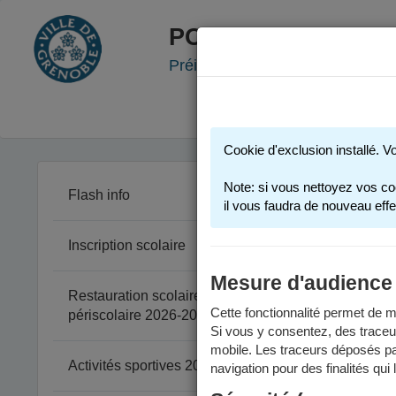
PORTAIL FAMILLE
Préinscription scolaire - Accueil
Cookie d'exclusion installé. V
Note: si vous nettoyez vos co
Flash info
il vous faudra de nouveau effe
Inscription scolaire
Mesure d'audience
Restauration scolaire et
Cette fonctionnalité permet de me
périscolaire 2026-2027
Si vous y consentez, des traceu
mobile. Les traceurs déposés par
Activités sportives 2025-2026
navigation pour des finalités qui