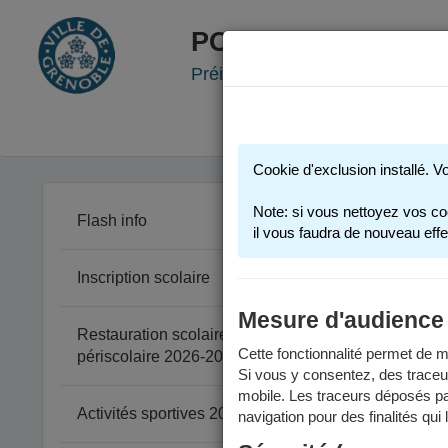
PORTAIL FAMILLE
Préinscription scolaire - Accueil
Cookie d'exclusion installé. V
Note: si vous nettoyez vos co
Flash info
il vous faudra de nouveau effe
Inscription scolaire
Mesure d'audience
Restauration scolaire et
Cette fonctionnalité permet de me
périscolaire 2026-2027
Si vous y consentez, des traceu
mobile. Les traceurs déposés par
Activités sportives 2025-2026
navigation pour des finalités qui