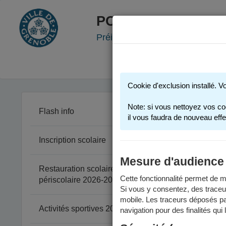
PORTAIL FAMILLE
Préinscription scolaire - Accueil
Cookie d'exclusion installé. V
Note: si vous nettoyez vos co
Flash info
il vous faudra de nouveau effe
Inscription scolaire
Mesure d'audience
Restauration scolaire et
Cette fonctionnalité permet de me
périscolaire 2026-2027
Si vous y consentez, des traceu
mobile. Les traceurs déposés par
Activités sportives 2025-2026
navigation pour des finalités qui