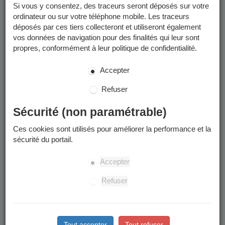
Métropole et/ou déposées dans votre
Espace Finances
Si vous y consentez, des traceurs seront déposés sur votre
Publiques
.
ordinateur ou sur votre téléphone mobile. Les traceurs
déposés par ces tiers collecteront et utiliseront également
Les factures que vous pouvez consulter sur le Portail Famille
vos données de navigation pour des finalités qui leur sont
sont uniquement celles émises jusqu'en mai 2026.
propres, conformément à leur politique de confidentialité.
Rentrée scolaire 2026 :
Accepter
inscriptions aux accueils
Refuser
périscolaires
Sécurité (non paramétrable)
Vous pouvez dès à présent faire vos inscriptions pour les
Ces cookies sont utilisés pour améliorer la performance et la
accueils périscolaires (accueil du matin, accueil du soir, accueil
sécurité du portail.
du mercredi midi, restauration scolaire) de l'année scolaire
2026/2027.
Accepter
Rendez-vous sur
la page "Restauration scolaire et périscolaire
2026/2027
.
Refuser
Activités sportives 2026-2027
Les inscriptions pour les activités sportives de l'année 2026-2027
Tout accepter
Tout refuser