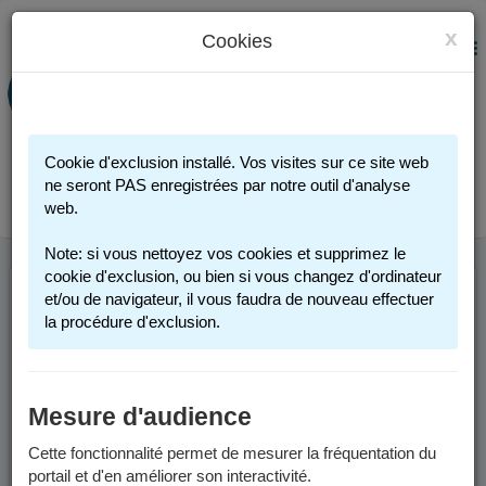
x
Cookies
PORTAIL FAMILLE
MENU
Préinscription scolaire - Accueils
périscolaires - Restauration scolaire -
Sports
Cookie d'exclusion installé. Vos visites sur ce site web
Connexion
ne seront PAS enregistrées par notre outil d'analyse
web.
Note: si vous nettoyez vos cookies et supprimez le
cookie d'exclusion, ou bien si vous changez d'ordinateur
et/ou de navigateur, il vous faudra de nouveau effectuer
NOUVEAUTES
la procédure d'exclusion.
Factures
Mesure d'audience
Depuis le 1er juin 2026, les factures sont envoyées par voie
Cette fonctionnalité permet de mesurer la fréquentation du
postale par le Service de Gestion Comptable Grenoble-
portail et d'en améliorer son interactivité.