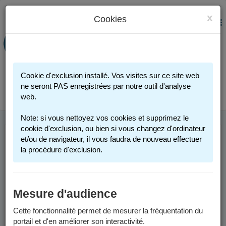
x
Cookies
PORTAIL FAMILLE
MENU
Préinscription scolaire - Accueils
périscolaires - Restauration scolaire -
Sports
Cookie d'exclusion installé. Vos visites sur ce site web
Connexion
ne seront PAS enregistrées par notre outil d'analyse
web.
Note: si vous nettoyez vos cookies et supprimez le
cookie d'exclusion, ou bien si vous changez d'ordinateur
et/ou de navigateur, il vous faudra de nouveau effectuer
NOUVEAUTES
la procédure d'exclusion.
Factures
Mesure d'audience
Depuis le 1er juin 2026, les factures sont envoyées par voie
Cette fonctionnalité permet de mesurer la fréquentation du
postale par le Service de Gestion Comptable Grenoble-
portail et d'en améliorer son interactivité.