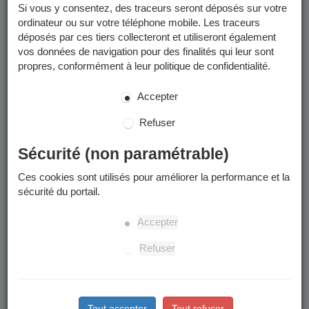
Métropole et/ou déposées dans votre
Espace Finances
Si vous y consentez, des traceurs seront déposés sur votre
Publiques
.
ordinateur ou sur votre téléphone mobile. Les traceurs
déposés par ces tiers collecteront et utiliseront également
Les factures que vous pouvez consulter sur le Portail Famille
vos données de navigation pour des finalités qui leur sont
sont uniquement celles émises jusqu'en mai 2026.
propres, conformément à leur politique de confidentialité.
Rentrée scolaire 2026 :
Accepter
inscriptions aux accueils
Refuser
périscolaires
Sécurité (non paramétrable)
Vous pouvez dès à présent faire vos inscriptions pour les
Ces cookies sont utilisés pour améliorer la performance et la
accueils périscolaires (accueil du matin, accueil du soir, accueil
sécurité du portail.
du mercredi midi, restauration scolaire) de l'année scolaire
2026/2027.
Accepter
Rendez-vous sur
la page "Restauration scolaire et périscolaire
2026/2027
.
Refuser
Activités sportives 2026-2027
Les inscriptions pour les activités sportives de l'année 2026-2027
Tout accepter
Tout refuser