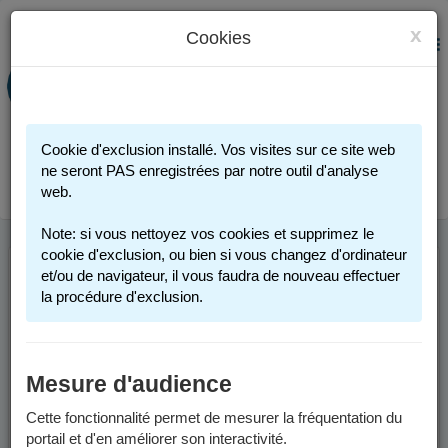
x
Cookies
PORTAIL FAMILLE
MENU
Préinscription scolaire - Accueils
périscolaires - Restauration scolaire -
Sports
Cookie d'exclusion installé. Vos visites sur ce site web
Connexion
ne seront PAS enregistrées par notre outil d'analyse
web.
Note: si vous nettoyez vos cookies et supprimez le
cookie d'exclusion, ou bien si vous changez d'ordinateur
et/ou de navigateur, il vous faudra de nouveau effectuer
NOUVEAUTES
la procédure d'exclusion.
Factures
Mesure d'audience
Depuis le 1er juin 2026, les factures sont envoyées par voie
Cette fonctionnalité permet de mesurer la fréquentation du
postale par le Service de Gestion Comptable Grenoble-
portail et d'en améliorer son interactivité.