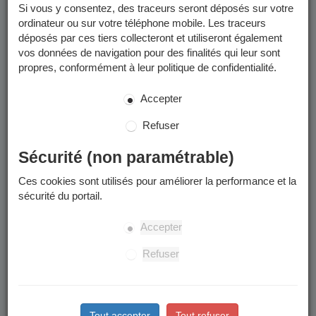
Métropole et/ou déposées dans votre
Espace Finances
Si vous y consentez, des traceurs seront déposés sur votre
Publiques
.
ordinateur ou sur votre téléphone mobile. Les traceurs
déposés par ces tiers collecteront et utiliseront également
Les factures que vous pouvez consulter sur le Portail Famille
vos données de navigation pour des finalités qui leur sont
sont uniquement celles émises jusqu'en mai 2026.
propres, conformément à leur politique de confidentialité.
Rentrée scolaire 2026 :
Accepter
inscriptions aux accueils
Refuser
périscolaires
Sécurité (non paramétrable)
Vous pouvez dès à présent faire vos inscriptions pour les
Ces cookies sont utilisés pour améliorer la performance et la
accueils périscolaires (accueil du matin, accueil du soir, accueil
sécurité du portail.
du mercredi midi, restauration scolaire) de l'année scolaire
2026/2027.
Accepter
Rendez-vous sur
la page "Restauration scolaire et périscolaire
2026/2027
.
Refuser
Activités sportives 2026-2027
Les inscriptions pour les activités sportives de l'année 2026-2027
Tout accepter
Tout refuser