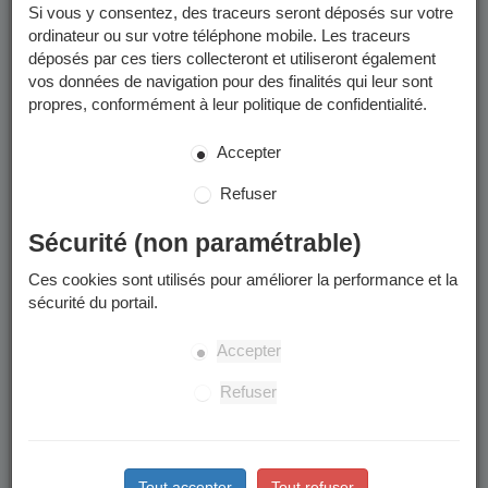
Si vous y consentez, des traceurs seront déposés sur votre
Un calendrier scolaire est disponible dans les
documents à
ordinateur ou sur votre téléphone mobile. Les traceurs
télécharger
.
déposés par ces tiers collecteront et utiliseront également
vos données de navigation pour des finalités qui leur sont
propres, conformément à leur politique de confidentialité.
Enfants concernés
Accepter
La préinscription à l'école publique concerne les enfants qui
:
Refuser
Sont nés en 2023.
Arrivent à Grenoble à la rentrée ou en cours d’année
Sécurité (non paramétrable)
scolaire.
Ces cookies sont utilisés pour améliorer la performance et la
Souhaitent intégrer leur nouvelle école de secteur
sécurité du portail.
suite à un déménagement à Grenoble.
Souhaitent intégrer une école publique après une
Accepter
scolarisation dans le privé ou à domicile.
L’accueil en cours d’année à l’anniversaire des 3 ans
Refuser
n’est pas possible.
Tout accepter
Tout refuser