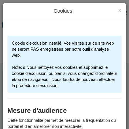
x
Cookies
PORTAIL FAMILLE
MENU
Préinscription scolaire - Accueils
périscolaires - Restauration scolaire -
Sports
Cookie d'exclusion installé. Vos visites sur ce site web
Connexion
ne seront PAS enregistrées par notre outil d'analyse
web.
Note: si vous nettoyez vos cookies et supprimez le
cookie d'exclusion, ou bien si vous changez d'ordinateur
et/ou de navigateur, il vous faudra de nouveau effectuer
ANNÉE SCOLAIRE
la procédure d'exclusion.
2026-2027
Mesure d'audience
Les informations sont valables pour l'année scolaire 2026-2027.
Cette fonctionnalité permet de mesurer la fréquentation du
Les préinscriptions scolaires seront possibles, sur la page
portail et d'en améliorer son interactivité.
"
Inscription scolaire
" à partir du vendredi 6 février 2026.