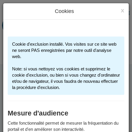
x
Cookies
PORTAIL FAMILLE
MENU
Préinscription scolaire - Accueils
périscolaires - Restauration scolaire -
Sports
Cookie d'exclusion installé. Vos visites sur ce site web
Connexion
ne seront PAS enregistrées par notre outil d'analyse
web.
Note: si vous nettoyez vos cookies et supprimez le
cookie d'exclusion, ou bien si vous changez d'ordinateur
et/ou de navigateur, il vous faudra de nouveau effectuer
ANNÉE SCOLAIRE
la procédure d'exclusion.
2026-2027
Mesure d'audience
Les informations sont valables pour l'année scolaire 2026-2027.
Cette fonctionnalité permet de mesurer la fréquentation du
Les préinscriptions scolaires seront possibles, sur la page
portail et d'en améliorer son interactivité.
"
Inscription scolaire
" à partir du vendredi 6 février 2026.