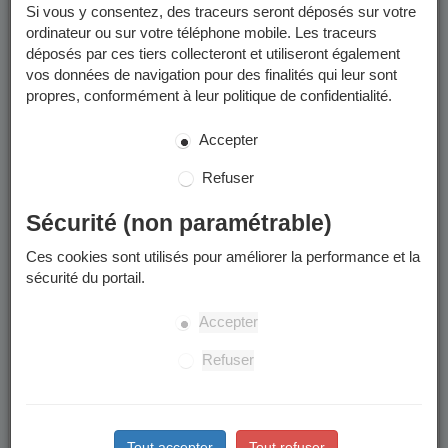
Si vous y consentez, des traceurs seront déposés sur votre
Un calendrier scolaire est disponible dans les
documents à
ordinateur ou sur votre téléphone mobile. Les traceurs
télécharger
.
déposés par ces tiers collecteront et utiliseront également
vos données de navigation pour des finalités qui leur sont
propres, conformément à leur politique de confidentialité.
Enfants concernés
Accepter
La préinscription à l'école publique concerne les enfants qui
:
Refuser
Sont nés en 2023.
Arrivent à Grenoble à la rentrée ou en cours d’année
Sécurité (non paramétrable)
scolaire.
Ces cookies sont utilisés pour améliorer la performance et la
Souhaitent intégrer leur nouvelle école de secteur
sécurité du portail.
suite à un déménagement à Grenoble.
Souhaitent intégrer une école publique après une
Accepter
scolarisation dans le privé ou à domicile.
L’accueil en cours d’année à l’anniversaire des 3 ans
Refuser
n’est pas possible.
Tout accepter
Tout refuser