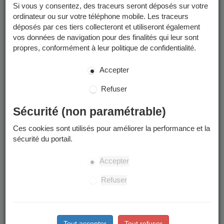
Si vous y consentez, des traceurs seront déposés sur votre
Un calendrier scolaire est disponible dans les
documents à
ordinateur ou sur votre téléphone mobile. Les traceurs
télécharger
.
déposés par ces tiers collecteront et utiliseront également
vos données de navigation pour des finalités qui leur sont
propres, conformément à leur politique de confidentialité.
Enfants concernés
Accepter
La préinscription à l'école publique concerne les enfants qui
:
Refuser
Sont nés en 2023.
Arrivent à Grenoble à la rentrée ou en cours d’année
Sécurité (non paramétrable)
scolaire.
Ces cookies sont utilisés pour améliorer la performance et la
Souhaitent intégrer leur nouvelle école de secteur
sécurité du portail.
suite à un déménagement à Grenoble.
Souhaitent intégrer une école publique après une
Accepter
scolarisation dans le privé ou à domicile.
L’accueil en cours d’année à l’anniversaire des 3 ans
Refuser
n’est pas possible.
Tout accepter
Tout refuser