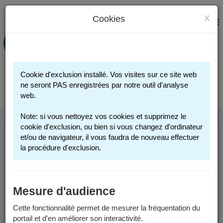
x
Cookies
PORTAIL FAMILLE
MENU
Préinscription scolaire - Accueils
périscolaires - Restauration scolaire -
Sports
Cookie d'exclusion installé. Vos visites sur ce site web
Connexion
ne seront PAS enregistrées par notre outil d'analyse
web.
Note: si vous nettoyez vos cookies et supprimez le
cookie d'exclusion, ou bien si vous changez d'ordinateur
et/ou de navigateur, il vous faudra de nouveau effectuer
ANNÉE SCOLAIRE
la procédure d'exclusion.
2026-2027
Mesure d'audience
Les informations sont valables pour l'année scolaire 2026-2027.
Cette fonctionnalité permet de mesurer la fréquentation du
Les préinscriptions scolaires seront possibles, sur la page
portail et d'en améliorer son interactivité.
"
Inscription scolaire
" à partir du vendredi 6 février 2026.