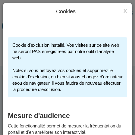
x
Cookies
PORTAIL FAMILLE
MENU
Préinscription scolaire - Accueils
périscolaires - Restauration scolaire -
Sports
Cookie d'exclusion installé. Vos visites sur ce site web
Connexion
ne seront PAS enregistrées par notre outil d'analyse
web.
Note: si vous nettoyez vos cookies et supprimez le
cookie d'exclusion, ou bien si vous changez d'ordinateur
et/ou de navigateur, il vous faudra de nouveau effectuer
ANNÉE SCOLAIRE
la procédure d'exclusion.
2026-2027
Mesure d'audience
Les informations sont valables pour l'année scolaire 2026-2027.
Cette fonctionnalité permet de mesurer la fréquentation du
Les préinscriptions scolaires seront possibles, sur la page
portail et d'en améliorer son interactivité.
"
Inscription scolaire
" à partir du vendredi 6 février 2026.