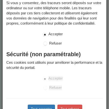
Si vous y consentez, des traceurs seront déposés sur votre
Un calendrier scolaire est disponible dans les
documents à
ordinateur ou sur votre téléphone mobile. Les traceurs
télécharger
.
déposés par ces tiers collecteront et utiliseront également
vos données de navigation pour des finalités qui leur sont
propres, conformément à leur politique de confidentialité.
Enfants concernés
Accepter
La préinscription à l'école publique concerne les enfants qui
:
Refuser
Sont nés en 2023.
Arrivent à Grenoble à la rentrée ou en cours d’année
Sécurité (non paramétrable)
scolaire.
Ces cookies sont utilisés pour améliorer la performance et la
Souhaitent intégrer leur nouvelle école de secteur
sécurité du portail.
suite à un déménagement à Grenoble.
Souhaitent intégrer une école publique après une
Accepter
scolarisation dans le privé ou à domicile.
L’accueil en cours d’année à l’anniversaire des 3 ans
Refuser
n’est pas possible.
Tout accepter
Tout refuser