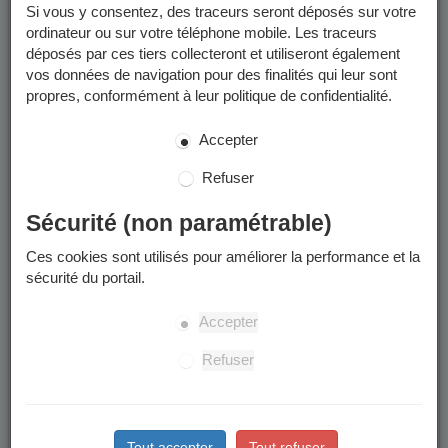
Si vous y consentez, des traceurs seront déposés sur votre
ordinateur ou sur votre téléphone mobile. Les traceurs
Enfants concernés
déposés par ces tiers collecteront et utiliseront également
vos données de navigation pour des finalités qui leur sont
La préinscription à l'école publique concerne les enfants qui
propres, conformément à leur politique de confidentialité.
:
Accepter
Sont nés en 2022.
Arrivent à Grenoble à la rentrée ou en cours d’année
Refuser
scolaire.
Souhaitent intégrer leur nouvelle école de secteur
Sécurité (non paramétrable)
suite à un déménagement à Grenoble.
Souhaitent intégrer une école publique après une
Ces cookies sont utilisés pour améliorer la performance et la
scolarisation dans le privé ou à domicile.
sécurité du portail.
L’accueil en cours d’année à l’anniversaire des 3 ans
Accepter
n’est pas possible.
Refuser
Situations particulières
Grenoblois : Scolariser son enfant dans une école en
Tout accepter
Tout refuser