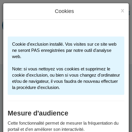
x
Cookies
PORTAIL FAMILLE
MENU
Préinscription scolaire - Accueils
périscolaires - Restauration scolaire -
Sports
Cookie d'exclusion installé. Vos visites sur ce site web
Connexion
ne seront PAS enregistrées par notre outil d'analyse
web.
Note: si vous nettoyez vos cookies et supprimez le
cookie d'exclusion, ou bien si vous changez d'ordinateur
et/ou de navigateur, il vous faudra de nouveau effectuer
ANNÉE SCOLAIRE
la procédure d'exclusion.
2025-2026
Mesure d'audience
Les informations sont valables pour l'année scolaire 2025-2026.
Cette fonctionnalité permet de mesurer la fréquentation du
Un calendrier scolaire est disponible dans les
documents à
portail et d'en améliorer son interactivité.
télécharger
.