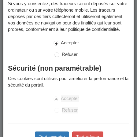
Si vous y consentez, des traceurs seront déposés sur votre
ordinateur ou sur votre téléphone mobile. Les traceurs
Enfants concernés
déposés par ces tiers collecteront et utiliseront également
vos données de navigation pour des finalités qui leur sont
La préinscription à l'école publique concerne les enfants qui
propres, conformément à leur politique de confidentialité.
:
Accepter
Sont nés en 2022.
Arrivent à Grenoble à la rentrée ou en cours d’année
Refuser
scolaire.
Souhaitent intégrer leur nouvelle école de secteur
Sécurité (non paramétrable)
suite à un déménagement à Grenoble.
Souhaitent intégrer une école publique après une
Ces cookies sont utilisés pour améliorer la performance et la
scolarisation dans le privé ou à domicile.
sécurité du portail.
L’accueil en cours d’année à l’anniversaire des 3 ans
Accepter
n’est pas possible.
Refuser
Situations particulières
Grenoblois : Scolariser son enfant dans une école en
Tout accepter
Tout refuser