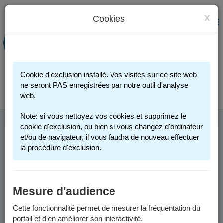
x
Cookies
PORTAIL FAMILLE
MENU
Préinscription scolaire - Accueils
périscolaires - Restauration scolaire -
Sports
Cookie d'exclusion installé. Vos visites sur ce site web
Connexion
ne seront PAS enregistrées par notre outil d'analyse
web.
Note: si vous nettoyez vos cookies et supprimez le
cookie d'exclusion, ou bien si vous changez d'ordinateur
et/ou de navigateur, il vous faudra de nouveau effectuer
ANNÉE SCOLAIRE
la procédure d'exclusion.
2025-2026
Mesure d'audience
Les informations sont valables pour l'année scolaire 2025-2026.
Cette fonctionnalité permet de mesurer la fréquentation du
Un calendrier scolaire est disponible dans les
documents à
portail et d'en améliorer son interactivité.
télécharger
.