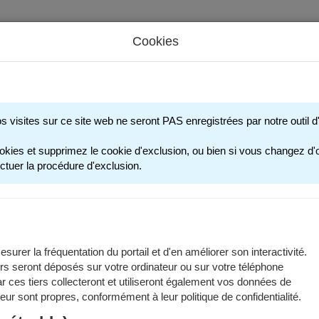
Cookies
s périscolaires - Restauration scolaire - Sports
os visites sur ce site web ne seront PAS enregistrées par notre outil
ANNÉE SCOLAIRE
okies et supprimez le cookie d'exclusion, ou bien si vous changez d'o
ctuer la procédure d'exclusion.
ations sont valables pour l'année scolaire 2025-2026.
ier scolaire est disponible dans les
documents à télécharger
.
surer la fréquentation du portail et d'en améliorer son interactivité.
rs seront déposés sur votre ordinateur ou sur votre téléphone
fants concernés
 ces tiers collecteront et utiliseront également vos données de
 leur sont propres, conformément à leur politique de confidentialité.
inscription à l'école publique concerne les enfants qui :