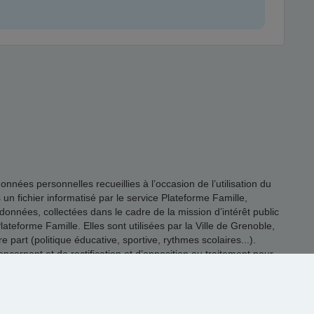
es personnelles recueillies à l’occasion de l’utilisation du
s un fichier informatisé par le service Plateforme Famille,
onnées, collectées dans le cadre de la mission d’intérêt public
ateforme Famille. Elles sont utilisées par la Ville de Grenoble,
 part (politique éducative, sportive, rythmes scolaires...).
rnant et de rectification et d’opposition au traitement pour
@grenoble.fr