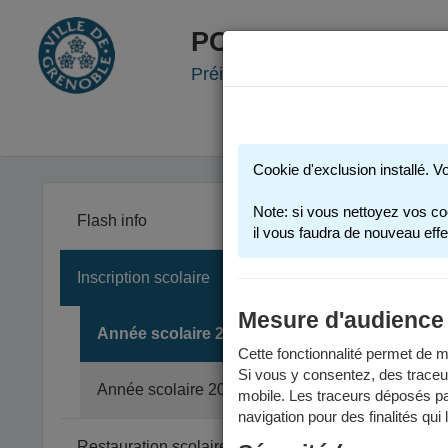
PORTAIL FAMILLE
Préinscription scolaire - Accueil
Cookie d'exclusion installé. V
Note: si vous nettoyez vos co
Flash info
il vous faudra de nouveau effe
Inscription scolaire
Les inform
Un calendr
Mesure d'audience
Année scolaire 2025-2026
Cette fonctionnalité permet de me
Si vous y consentez, des traceu
En
Année scolaire 2026-2027
mobile. Les traceurs déposés par
navigation pour des finalités qui
La pré
Restauration scolaire et