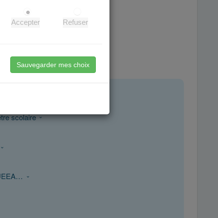
Accepter
Refuser
agement à Grenoble.
 privé ou à domicile.
e.
Sauvegarder mes choix
tre scolaire
S, UEEA…