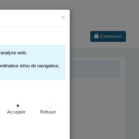
x
Connexion
 d'analyse web.
 2025-2026
rdinateur et/ou de navigateur,
Accepter
Refuser