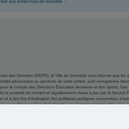
riser son enfant hors de Grenoble
n des Données (RGPD), la Ville de Grenoble vous informe que les donné
 activités périscolaire ou sportives de votre enfant, sont enregistrées dan
 pour le compte des Directions Éducation Jeunesse et des Sports. Ces d
la scolarité de l’enfant et régulièrement mises à jour par le Service Pl
 et à des fins d’évaluation des politiques publiques concernées, d’autre
vous disposez d’un droit d’accès aux données personnelles vous conce
ail au délégué à la protection des données de la Ville de Grenoble dpo
Mentions légales
|
Cookies
|
by MaelisPortail