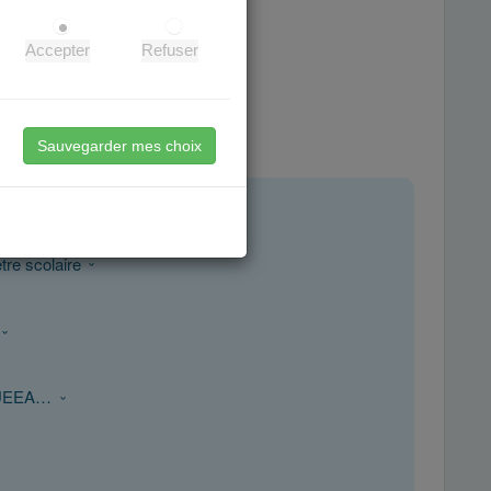
Accepter
Refuser
agement à Grenoble.
 privé ou à domicile.
e.
Sauvegarder mes choix
tre scolaire
S, UEEA…