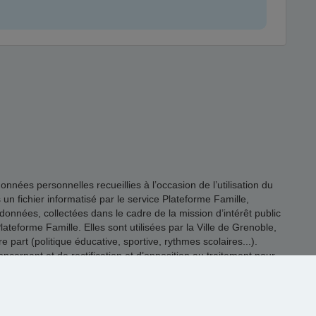
es personnelles recueillies à l’occasion de l’utilisation du
s un fichier informatisé par le service Plateforme Famille,
onnées, collectées dans le cadre de la mission d’intérêt public
ateforme Famille. Elles sont utilisées par la Ville de Grenoble,
 part (politique éducative, sportive, rythmes scolaires...).
rnant et de rectification et d’opposition au traitement pour
@grenoble.fr