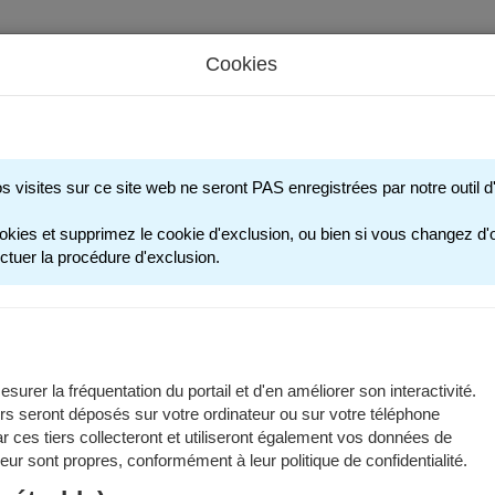
Cookies
s périscolaires - Restauration scolaire - Sports
os visites sur ce site web ne seront PAS enregistrées par notre outil
ANNÉE SCOLAIRE
okies et supprimez le cookie d'exclusion, ou bien si vous changez d'o
ctuer la procédure d'exclusion.
ations sont valables pour l'année scolaire 2025-2026.
ier scolaire est disponible dans les
documents à télécharger
.
surer la fréquentation du portail et d'en améliorer son interactivité.
rs seront déposés sur votre ordinateur ou sur votre téléphone
fants concernés
 ces tiers collecteront et utiliseront également vos données de
 leur sont propres, conformément à leur politique de confidentialité.
inscription à l'école publique concerne les enfants qui :