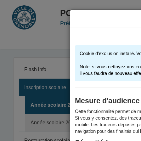
PORTAIL FAMILLE
Préinscription scolaire - Accueil
Cookie d'exclusion installé. V
Note: si vous nettoyez vos co
Flash info
il vous faudra de nouveau effe
Inscription scolaire
Les inform
Un calendr
Mesure d'audience
Année scolaire 2025-2026
Cette fonctionnalité permet de me
Si vous y consentez, des traceu
En
Année scolaire 2026-2027
mobile. Les traceurs déposés par
navigation pour des finalités qui
La pré
Restauration scolaire et