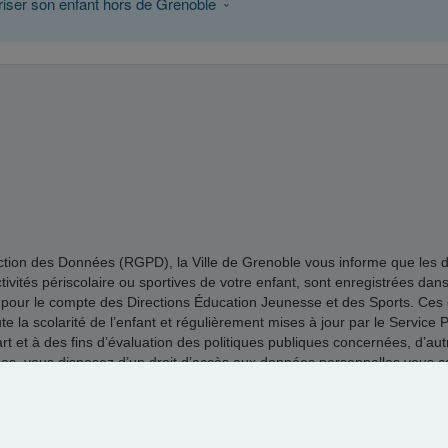
riser son enfant hors de Grenoble
n des Données (RGPD), la Ville de Grenoble vous informe que les donné
 activités périscolaire ou sportives de votre enfant, sont enregistrées dan
 pour le compte des Directions Éducation Jeunesse et des Sports. Ces d
la scolarité de l’enfant et régulièrement mises à jour par le Service Pl
 et à des fins d’évaluation des politiques publiques concernées, d’autre
vous disposez d’un droit d’accès aux données personnelles vous conce
ail au délégué à la protection des données de la Ville de Grenoble dpo
Mentions légales
|
Cookies
|
by MaelisPortail