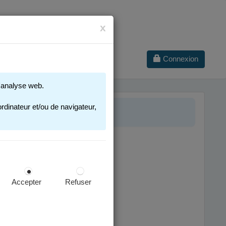
x
Connexion
 d'analyse web.
 2025-2026
rdinateur et/ou de navigateur,
Accepter
Refuser