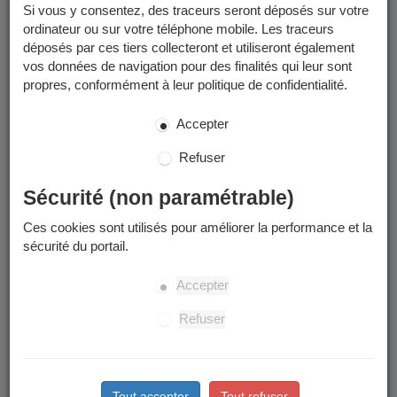
Si vous y consentez, des traceurs seront déposés sur votre
ordinateur ou sur votre téléphone mobile. Les traceurs
Enfants concernés
déposés par ces tiers collecteront et utiliseront également
vos données de navigation pour des finalités qui leur sont
La préinscription à l'école publique concerne les enfants qui
propres, conformément à leur politique de confidentialité.
:
Accepter
Sont nés en 2022.
Arrivent à Grenoble à la rentrée ou en cours d’année
Refuser
scolaire.
Souhaitent intégrer leur nouvelle école de secteur
Sécurité (non paramétrable)
suite à un déménagement à Grenoble.
Souhaitent intégrer une école publique après une
Ces cookies sont utilisés pour améliorer la performance et la
scolarisation dans le privé ou à domicile.
sécurité du portail.
L’accueil en cours d’année à l’anniversaire des 3 ans
Accepter
n’est pas possible.
Refuser
Situations particulières
Grenoblois : Scolariser son enfant dans une école en
Tout accepter
Tout refuser