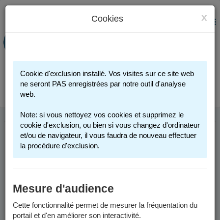
x
Cookies
PORTAIL FAMILLE
MENU
Préinscription scolaire - Accueils
périscolaires - Restauration scolaire -
Sports
Cookie d'exclusion installé. Vos visites sur ce site web
Connexion
ne seront PAS enregistrées par notre outil d'analyse
web.
Note: si vous nettoyez vos cookies et supprimez le
cookie d'exclusion, ou bien si vous changez d'ordinateur
et/ou de navigateur, il vous faudra de nouveau effectuer
ANNÉE SCOLAIRE
la procédure d'exclusion.
2025-2026
Mesure d'audience
Les informations sont valables pour l'année scolaire 2025-2026.
Cette fonctionnalité permet de mesurer la fréquentation du
Un calendrier scolaire est disponible dans les
documents à
portail et d'en améliorer son interactivité.
télécharger
.