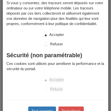
Si vous y consentez, des traceurs seront déposés sur votre
ordinateur ou sur votre téléphone mobile. Les traceurs
Enfants concernés
déposés par ces tiers collecteront et utiliseront également
vos données de navigation pour des finalités qui leur sont
La préinscription à l'école publique concerne les enfants qui
propres, conformément à leur politique de confidentialité.
:
Accepter
Sont nés en 2022.
Arrivent à Grenoble à la rentrée ou en cours d’année
Refuser
scolaire.
Souhaitent intégrer leur nouvelle école de secteur
Sécurité (non paramétrable)
suite à un déménagement à Grenoble.
Souhaitent intégrer une école publique après une
Ces cookies sont utilisés pour améliorer la performance et la
scolarisation dans le privé ou à domicile.
sécurité du portail.
L’accueil en cours d’année à l’anniversaire des 3 ans
Accepter
n’est pas possible.
Refuser
Situations particulières
Grenoblois : Scolariser son enfant dans une école en
Tout accepter
Tout refuser