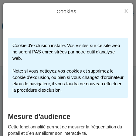
x
Cookies
PORTAIL FAMILLE
MENU
Préinscription scolaire - Accueils
périscolaires - Restauration scolaire -
Sports
Cookie d'exclusion installé. Vos visites sur ce site web
Connexion
ne seront PAS enregistrées par notre outil d'analyse
web.
Note: si vous nettoyez vos cookies et supprimez le
cookie d'exclusion, ou bien si vous changez d'ordinateur
et/ou de navigateur, il vous faudra de nouveau effectuer
ANNÉE SCOLAIRE
la procédure d'exclusion.
2025-2026
Mesure d'audience
Les informations sont valables pour l'année scolaire 2025-2026.
Cette fonctionnalité permet de mesurer la fréquentation du
Un calendrier scolaire est disponible dans les
documents à
portail et d'en améliorer son interactivité.
télécharger
.