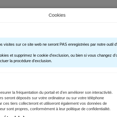
Cookies
s périscolaires - Restauration scolaire - Sports
os visites sur ce site web ne seront PAS enregistrées par notre outil
ANNÉE SCOLAIRE
okies et supprimez le cookie d'exclusion, ou bien si vous changez d'o
ctuer la procédure d'exclusion.
ations sont valables pour l'année scolaire 2025-2026.
ier scolaire est disponible dans les
documents à télécharger
.
surer la fréquentation du portail et d'en améliorer son interactivité.
rs seront déposés sur votre ordinateur ou sur votre téléphone
fants concernés
 ces tiers collecteront et utiliseront également vos données de
 leur sont propres, conformément à leur politique de confidentialité.
inscription à l'école publique concerne les enfants qui :