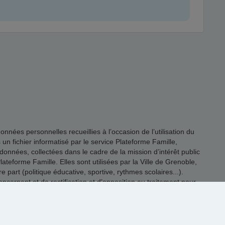
es personnelles recueillies à l’occasion de l’utilisation du
s un fichier informatisé par le service Plateforme Famille,
onnées, collectées dans le cadre de la mission d’intérêt public
ateforme Famille. Elles sont utilisées par la Ville de Grenoble,
 part (politique éducative, sportive, rythmes scolaires...).
rnant et de rectification et d’opposition au traitement pour
@grenoble.fr