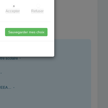
Accepter
Refuser
agement à Grenoble.
 privé ou à domicile.
e.
Sauvegarder mes choix
tre scolaire
S, UEEA…