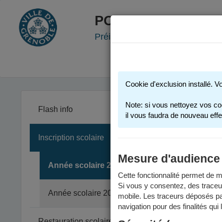
PORTAIL FAMILLE
Préinscription scolaire - Accueil
Cookie d'exclusion installé. V
Note: si vous nettoyez vos co
Flash info
il vous faudra de nouveau effe
Inscription scolaire
Les inform
Un calendr
Mesure d'audience
Année scolaire 2025-2026
Cette fonctionnalité permet de me
Si vous y consentez, des traceu
En
Année scolaire 2026-2027
mobile. Les traceurs déposés par
navigation pour des finalités qui
La pré
Restauration scolaire et