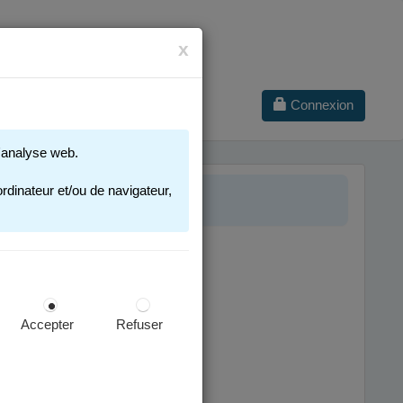
x
Connexion
 d'analyse web.
 2025-2026
rdinateur et/ou de navigateur,
Accepter
Refuser