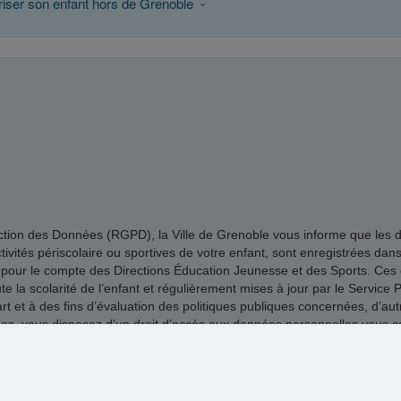
riser son enfant hors de Grenoble
n des Données (RGPD), la Ville de Grenoble vous informe que les donné
 activités périscolaire ou sportives de votre enfant, sont enregistrées dan
 pour le compte des Directions Éducation Jeunesse et des Sports. Ces d
la scolarité de l’enfant et régulièrement mises à jour par le Service Pl
 et à des fins d’évaluation des politiques publiques concernées, d’autre
vous disposez d’un droit d’accès aux données personnelles vous conce
ail au délégué à la protection des données de la Ville de Grenoble dpo
Mentions légales
|
Cookies
|
by MaelisPortail