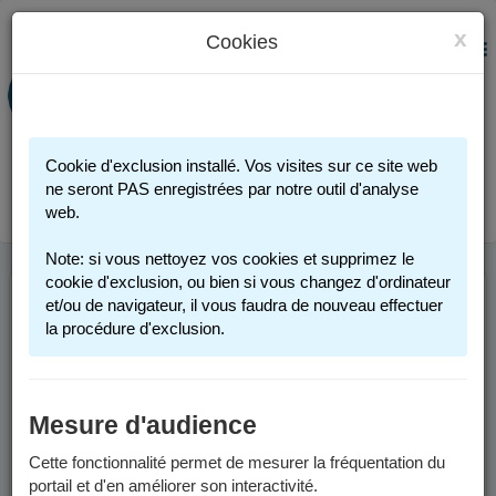
x
Cookies
PORTAIL FAMILLE
MENU
Préinscription scolaire - Accueils
périscolaires - Restauration scolaire -
Sports
Cookie d'exclusion installé. Vos visites sur ce site web
Connexion
ne seront PAS enregistrées par notre outil d'analyse
web.
Note: si vous nettoyez vos cookies et supprimez le
cookie d'exclusion, ou bien si vous changez d'ordinateur
et/ou de navigateur, il vous faudra de nouveau effectuer
ANNÉE SCOLAIRE
la procédure d'exclusion.
2025-2026
Mesure d'audience
Les informations sont valables pour l'année scolaire 2025-2026.
Cette fonctionnalité permet de mesurer la fréquentation du
Un calendrier scolaire est disponible dans les
documents à
portail et d'en améliorer son interactivité.
télécharger
.