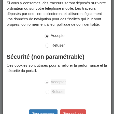
Si vous y consentez, des traceurs seront déposés sur votre
ordinateur ou sur votre téléphone mobile. Les traceurs
Enfants concernés
déposés par ces tiers collecteront et utiliseront également
vos données de navigation pour des finalités qui leur sont
La préinscription à l'école publique concerne les enfants qui
propres, conformément à leur politique de confidentialité.
:
Accepter
Sont nés en 2022.
Arrivent à Grenoble à la rentrée ou en cours d’année
Refuser
scolaire.
Souhaitent intégrer leur nouvelle école de secteur
Sécurité (non paramétrable)
suite à un déménagement à Grenoble.
Souhaitent intégrer une école publique après une
Ces cookies sont utilisés pour améliorer la performance et la
scolarisation dans le privé ou à domicile.
sécurité du portail.
L’accueil en cours d’année à l’anniversaire des 3 ans
Accepter
n’est pas possible.
Refuser
Situations particulières
Grenoblois : Scolariser son enfant dans une école en
Tout accepter
Tout refuser