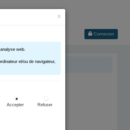
x
Connexion
 d'analyse web.
 2025-2026
rdinateur et/ou de navigateur,
Accepter
Refuser