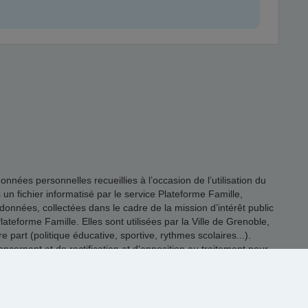
es personnelles recueillies à l’occasion de l’utilisation du
s un fichier informatisé par le service Plateforme Famille,
onnées, collectées dans le cadre de la mission d’intérêt public
ateforme Famille. Elles sont utilisées par la Ville de Grenoble,
 part (politique éducative, sportive, rythmes scolaires...).
rnant et de rectification et d’opposition au traitement pour
@grenoble.fr