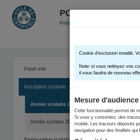
PORTAIL FAMILLE
Préinscription scolaire - Accueil
Cookie d'exclusion installé. V
Note: si vous nettoyez vos co
Flash info
il vous faudra de nouveau effe
Inscription scolaire
Les inform
Un calendr
Mesure d'audience
Année scolaire 2025-2026
Cette fonctionnalité permet de me
Si vous y consentez, des traceu
En
Année scolaire 2026-2027
mobile. Les traceurs déposés par
navigation pour des finalités qui
La pré
Restauration scolaire et