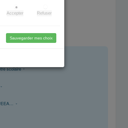
Accepter
Refuser
agement à Grenoble.
 privé ou à domicile.
e.
Sauvegarder mes choix
tre scolaire
S, UEEA…