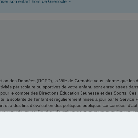
riser son enfant hors de Grenoble
n des Données (RGPD), la Ville de Grenoble vous informe que les donné
 activités périscolaire ou sportives de votre enfant, sont enregistrées dan
 pour le compte des Directions Éducation Jeunesse et des Sports. Ces d
la scolarité de l’enfant et régulièrement mises à jour par le Service Pl
 et à des fins d’évaluation des politiques publiques concernées, d’autre
vous disposez d’un droit d’accès aux données personnelles vous conce
ail au délégué à la protection des données de la Ville de Grenoble dpo
Mentions légales
|
Cookies
|
by MaelisPortail