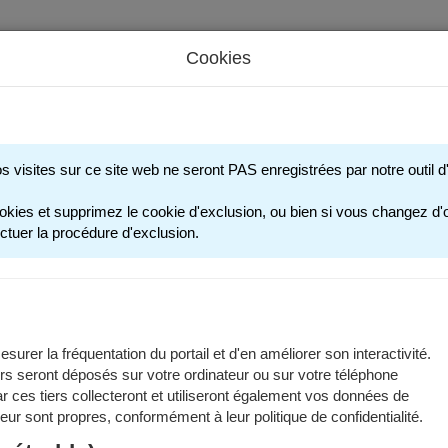
Cookies
s périscolaires - Restauration scolaire - Sports
os visites sur ce site web ne seront PAS enregistrées par notre outil
ANNÉE SCOLAIRE
okies et supprimez le cookie d'exclusion, ou bien si vous changez d'o
ctuer la procédure d'exclusion.
ations sont valables pour l'année scolaire 2025-2026.
ier scolaire est disponible dans les
documents à télécharger
.
surer la fréquentation du portail et d'en améliorer son interactivité.
rs seront déposés sur votre ordinateur ou sur votre téléphone
fants concernés
 ces tiers collecteront et utiliseront également vos données de
 leur sont propres, conformément à leur politique de confidentialité.
inscription à l'école publique concerne les enfants qui :