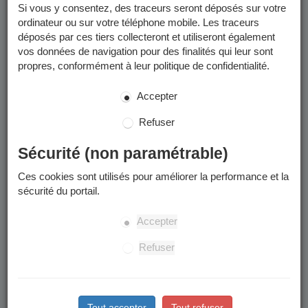
Si vous y consentez, des traceurs seront déposés sur votre
reportez-vous aux pages concernées :
ordinateur ou sur votre téléphone mobile. Les traceurs
année scolaire 2025-2026
déposés par ces tiers collecteront et utiliseront également
année scolaire 2026-2027
vos données de navigation pour des finalités qui leur sont
propres, conformément à leur politique de confidentialité.
Merci d'en prendre connaissance avant de commencer toute
démarche de préinscription scolaire.
Accepter
Périmètre scolaire
Refuser
Votre enfant sera inscrit dans l'école du périmètre scolaire
Sécurité (non paramétrable)
rattaché à votre domicile.
Ces cookies sont utilisés pour améliorer la performance et la
à quelle école est rattachée mon adresse ?
sécurité du portail.
Attention : des modifications de périmètres sont votées
régulièrement et peuvent changer les adresses affectées à une
Accepter
école donnée.
Refuser
Les étapes
Tout accepter
Tout refuser