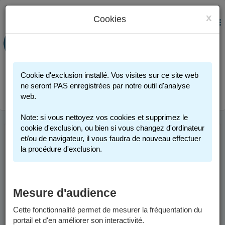
x
Cookies
PORTAIL FAMILLE
MENU
Préinscription scolaire - Accueils
périscolaires - Restauration scolaire -
Sports
Cookie d'exclusion installé. Vos visites sur ce site web
Connexion
ne seront PAS enregistrées par notre outil d'analyse
web.
Note: si vous nettoyez vos cookies et supprimez le
cookie d'exclusion, ou bien si vous changez d'ordinateur
et/ou de navigateur, il vous faudra de nouveau effectuer
INSCRIPTION
la procédure d'exclusion.
SCOLAIRE
Mesure d'audience
Vous trouverez ci-dessous des informations générales pour
inscrire votre enfant dans une école publique de Grenoble.
Cette fonctionnalité permet de mesurer la fréquentation du
portail et d'en améliorer son interactivité.
Pour des informations spécifiques aux années scolaires