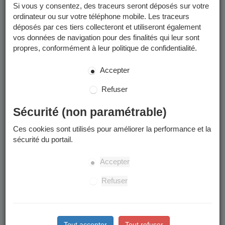
Si vous y consentez, des traceurs seront déposés sur votre
reportez-vous aux pages concernées :
ordinateur ou sur votre téléphone mobile. Les traceurs
année scolaire 2025-2026
déposés par ces tiers collecteront et utiliseront également
année scolaire 2026-2027
vos données de navigation pour des finalités qui leur sont
propres, conformément à leur politique de confidentialité.
Merci d'en prendre connaissance avant de commencer toute
démarche de préinscription scolaire.
Accepter
Périmètre scolaire
Refuser
Votre enfant sera inscrit dans l'école du périmètre scolaire
Sécurité (non paramétrable)
rattaché à votre domicile.
Ces cookies sont utilisés pour améliorer la performance et la
à quelle école est rattachée mon adresse ?
sécurité du portail.
Attention : des modifications de périmètres sont votées
régulièrement et peuvent changer les adresses affectées à une
Accepter
école donnée.
Refuser
Les étapes
Tout accepter
Tout refuser