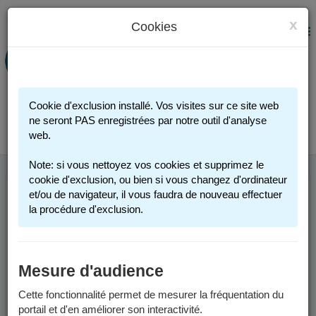
x
Cookies
PORTAIL FAMILLE
MENU
Préinscription scolaire - Accueils
périscolaires - Restauration scolaire -
Sports
Cookie d'exclusion installé. Vos visites sur ce site web
Connexion
ne seront PAS enregistrées par notre outil d'analyse
web.
Note: si vous nettoyez vos cookies et supprimez le
cookie d'exclusion, ou bien si vous changez d'ordinateur
et/ou de navigateur, il vous faudra de nouveau effectuer
INSCRIPTION
la procédure d'exclusion.
SCOLAIRE
Mesure d'audience
Vous trouverez ci-dessous des informations générales pour
inscrire votre enfant dans une école publique de Grenoble.
Cette fonctionnalité permet de mesurer la fréquentation du
portail et d'en améliorer son interactivité.
Pour des informations spécifiques aux années scolaires