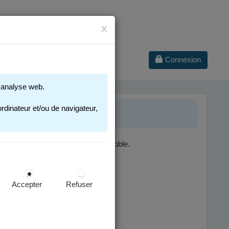
x
Connexion
 d'analyse web.
SCOLAIRE
rdinateur et/ou de navigateur,
nt dans une école publique de Grenoble.
ges concernées :
Accepter
Refuser
cription scolaire.