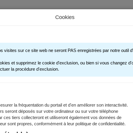
Cookies
s périscolaires - Restauration scolaire - Sports
os visites sur ce site web ne seront PAS enregistrées par notre outil
INSCRIPTION 
okies et supprimez le cookie d'exclusion, ou bien si vous changez d'o
ctuer la procédure d'exclusion.
erez ci-dessous des informations générales pour inscrire votre enfa
nformations spécifiques aux années scolaires reportez-vous aux pa
e scolaire 2025-2026
surer la fréquentation du portail et d'en améliorer son interactivité.
e scolaire 2026-2027
rs seront déposés sur votre ordinateur ou sur votre téléphone
n prendre connaissance avant de commencer toute démarche de préins
 ces tiers collecteront et utiliseront également vos données de
 leur sont propres, conformément à leur politique de confidentialité.