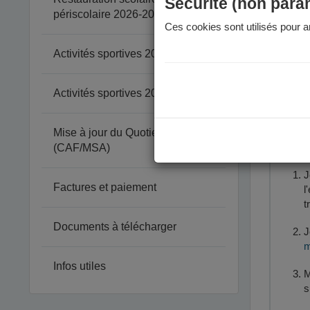
Péri
Sécurité (non para
périscolaire 2026-2027
Ces cookies sont utilisés pour am
Votre enfa
à quelle é
Activités sportives 2025-2026
Attention 
Activités sportives 2026-2027
Mise à jour du Quotient Familial
Le
(CAF/MSA)
J
Factures et paiement
l
t
Documents à télécharger
J
m
Infos utiles
M
s