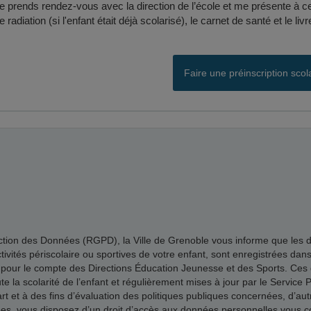
e prends rendez-vous avec la direction de l’école et me présente à ce r
e radiation (si l'enfant était déjà scolarisé), le carnet de santé et le livr
Faire une préinscription scol
n des Données (RGPD), la Ville de Grenoble vous informe que les donné
 activités périscolaire ou sportives de votre enfant, sont enregistrées dan
 pour le compte des Directions Éducation Jeunesse et des Sports. Ces d
la scolarité de l’enfant et régulièrement mises à jour par le Service Pl
 et à des fins d’évaluation des politiques publiques concernées, d’autre
vous disposez d’un droit d’accès aux données personnelles vous conce