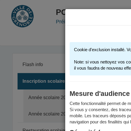
PORTAIL FAMILLE
Préinscription scolaire - Accueil
Cookie d'exclusion installé. V
Note: si vous nettoyez vos co
Flash info
il vous faudra de nouveau effe
Inscription scolaire
Vous trouv
Pour des i
Mesure d'audience
Année scolaire 2025-2026
anné
Cette fonctionnalité permet de me
anné
Si vous y consentez, des traceu
Année scolaire 2026-2027
Merci d'e
mobile. Les traceurs déposés par
navigation pour des finalités qui
Restauration scolaire et