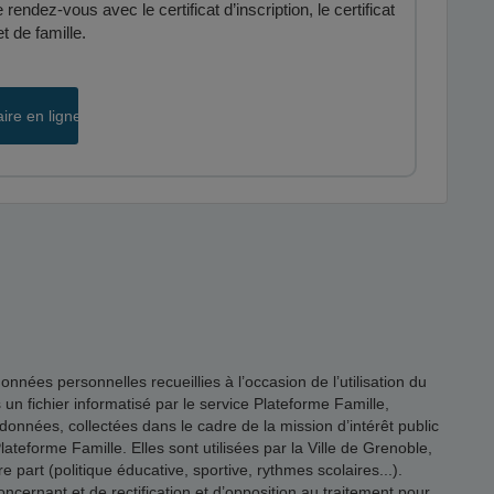
endez-vous avec le certificat d’inscription, le certificat
et de famille.
aire en ligne
es personnelles recueillies à l’occasion de l’utilisation du
s un fichier informatisé par le service Plateforme Famille,
onnées, collectées dans le cadre de la mission d’intérêt public
ateforme Famille. Elles sont utilisées par la Ville de Grenoble,
 part (politique éducative, sportive, rythmes scolaires...).
rnant et de rectification et d’opposition au traitement pour