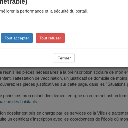
mètre scolaire
métrable)
éliorer la performance et la sécurité du portail.
nt sera inscrit dans l'école du périmètre scolaire rattaché à votre domi
cole est rattachée mon adresse ?
: des modifications de périmètres sont votées régulièrement et peuve
Tout accepter
Tout refuser
s étapes
Fermer
e réunis les pièces nécessaires à la préinscription scolaire de mon enfant
'enfant, l'attestation de vaccination, un justificatif de domicile de 
rouverez les pièces justificatives sur cette page, dans les "Situations p
e préinscris mon enfant directement en ligne ou en remettant un form
aison des habitants
.
on dossier est pris en charge par les services de la Ville (le traitem
uite un certificat d’inscription avec les coordonnées de l’école où mon