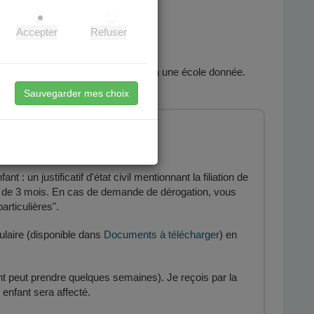
cile.
Accepter
Refuser
nt changer les adresses affectées à une école donnée.
Sauvegarder mes choix
 : un justificatif d'état civil mentionnant la filiation de
moins de 3 mois. En cas de demande de dérogation, vous
articulières".
ulaire (disponible dans
Documents à télécharger
) en
ent peut prendre quelques semaines). Je reçois par la
 enfant sera affecté.