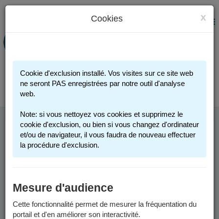
x
Cookies
PORTAIL FAMILLE
MENU
Préinscription scolaire - Accueils
périscolaires - Restauration scolaire -
Sports
Cookie d'exclusion installé. Vos visites sur ce site web
Connexion
ne seront PAS enregistrées par notre outil d'analyse
web.
Note: si vous nettoyez vos cookies et supprimez le
cookie d'exclusion, ou bien si vous changez d'ordinateur
et/ou de navigateur, il vous faudra de nouveau effectuer
INSCRIPTION
la procédure d'exclusion.
SCOLAIRE
Mesure d'audience
Vous trouverez ci-dessous des informations générales pour
inscrire votre enfant dans une école publique de Grenoble.
Cette fonctionnalité permet de mesurer la fréquentation du
portail et d'en améliorer son interactivité.
Pour des informations spécifiques aux années scolaires