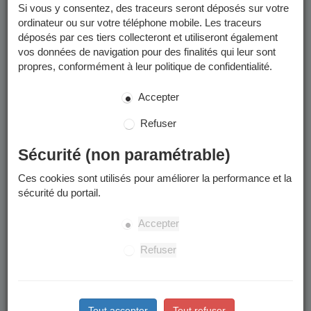
Si vous y consentez, des traceurs seront déposés sur votre
reportez-vous aux pages concernées :
ordinateur ou sur votre téléphone mobile. Les traceurs
année scolaire 2025-2026
déposés par ces tiers collecteront et utiliseront également
année scolaire 2026-2027
vos données de navigation pour des finalités qui leur sont
propres, conformément à leur politique de confidentialité.
Merci d'en prendre connaissance avant de commencer toute
démarche de préinscription scolaire.
Accepter
Périmètre scolaire
Refuser
Votre enfant sera inscrit dans l'école du périmètre scolaire
Sécurité (non paramétrable)
rattaché à votre domicile.
Ces cookies sont utilisés pour améliorer la performance et la
à quelle école est rattachée mon adresse ?
sécurité du portail.
Attention : des modifications de périmètres sont votées
régulièrement et peuvent changer les adresses affectées à une
Accepter
école donnée.
Refuser
Les étapes
Tout accepter
Tout refuser