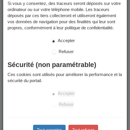
Si vous y consentez, des traceurs seront déposés sur votre
reportez-vous aux pages concernées :
ordinateur ou sur votre téléphone mobile. Les traceurs
année scolaire 2025-2026
déposés par ces tiers collecteront et utiliseront également
année scolaire 2026-2027
vos données de navigation pour des finalités qui leur sont
propres, conformément à leur politique de confidentialité.
Merci d'en prendre connaissance avant de commencer toute
démarche de préinscription scolaire.
Accepter
Périmètre scolaire
Refuser
Votre enfant sera inscrit dans l'école du périmètre scolaire
Sécurité (non paramétrable)
rattaché à votre domicile.
Ces cookies sont utilisés pour améliorer la performance et la
à quelle école est rattachée mon adresse ?
sécurité du portail.
Attention : des modifications de périmètres sont votées
régulièrement et peuvent changer les adresses affectées à une
Accepter
école donnée.
Refuser
Les étapes
Tout accepter
Tout refuser