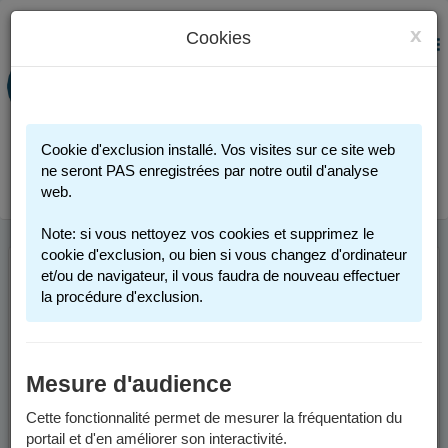
x
Cookies
PORTAIL FAMILLE
MENU
Préinscription scolaire - Accueils
périscolaires - Restauration scolaire -
Sports
Cookie d'exclusion installé. Vos visites sur ce site web
Connexion
ne seront PAS enregistrées par notre outil d'analyse
web.
Note: si vous nettoyez vos cookies et supprimez le
cookie d'exclusion, ou bien si vous changez d'ordinateur
et/ou de navigateur, il vous faudra de nouveau effectuer
INSCRIPTION
la procédure d'exclusion.
SCOLAIRE
Mesure d'audience
Vous trouverez ci-dessous des informations générales pour
inscrire votre enfant dans une école publique de Grenoble.
Cette fonctionnalité permet de mesurer la fréquentation du
portail et d'en améliorer son interactivité.
Pour des informations spécifiques aux années scolaires