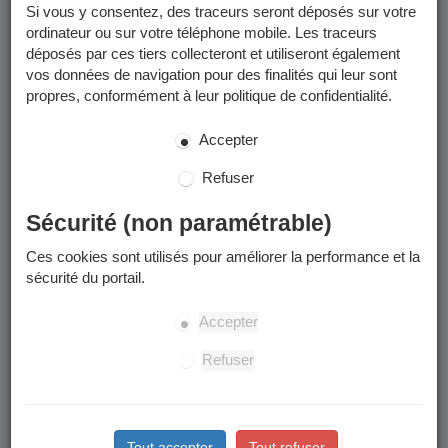
Si vous y consentez, des traceurs seront déposés sur votre
reportez-vous aux pages concernées :
ordinateur ou sur votre téléphone mobile. Les traceurs
année scolaire 2025-2026
déposés par ces tiers collecteront et utiliseront également
année scolaire 2026-2027
vos données de navigation pour des finalités qui leur sont
propres, conformément à leur politique de confidentialité.
Merci d'en prendre connaissance avant de commencer toute
démarche de préinscription scolaire.
Accepter
Périmètre scolaire
Refuser
Votre enfant sera inscrit dans l'école du périmètre scolaire
Sécurité (non paramétrable)
rattaché à votre domicile.
Ces cookies sont utilisés pour améliorer la performance et la
à quelle école est rattachée mon adresse ?
sécurité du portail.
Attention : des modifications de périmètres sont votées
régulièrement et peuvent changer les adresses affectées à une
Accepter
école donnée.
Refuser
Les étapes
Tout accepter
Tout refuser