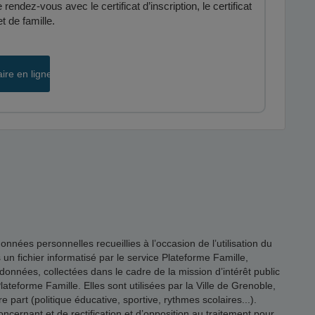
endez-vous avec le certificat d’inscription, le certificat
et de famille.
aire en ligne
es personnelles recueillies à l’occasion de l’utilisation du
s un fichier informatisé par le service Plateforme Famille,
onnées, collectées dans le cadre de la mission d’intérêt public
ateforme Famille. Elles sont utilisées par la Ville de Grenoble,
 part (politique éducative, sportive, rythmes scolaires...).
rnant et de rectification et d’opposition au traitement pour