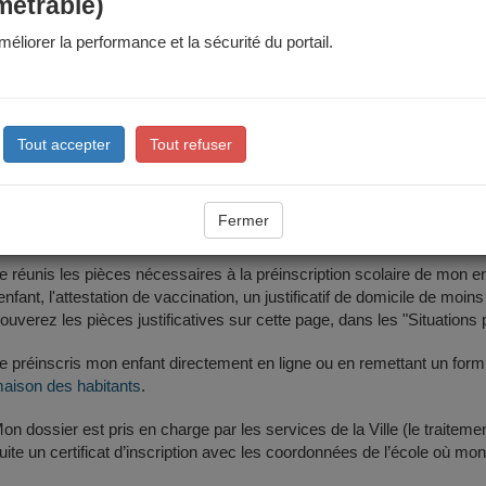
mètre scolaire
métrable)
éliorer la performance et la sécurité du portail.
nt sera inscrit dans l'école du périmètre scolaire rattaché à votre domi
cole est rattachée mon adresse ?
: des modifications de périmètres sont votées régulièrement et peuve
Tout accepter
Tout refuser
s étapes
Fermer
e réunis les pièces nécessaires à la préinscription scolaire de mon enfant
'enfant, l'attestation de vaccination, un justificatif de domicile de 
rouverez les pièces justificatives sur cette page, dans les "Situations p
e préinscris mon enfant directement en ligne ou en remettant un form
aison des habitants
.
on dossier est pris en charge par les services de la Ville (le traitem
uite un certificat d’inscription avec les coordonnées de l’école où mon