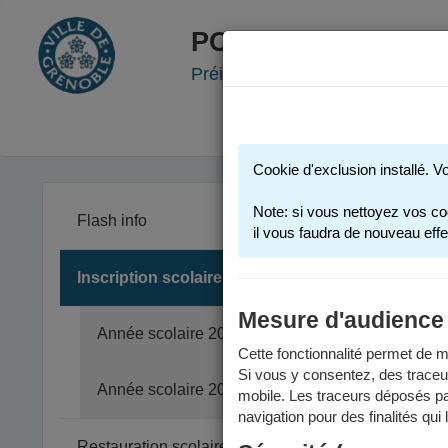
PORTAIL FAMILLE
Préinscription scolaire - Accueil
Cookie d'exclusion installé. V
Note: si vous nettoyez vos co
Flash info
il vous faudra de nouveau effe
Inscription scolaire
Vous trouv
Pour des i
Mesure d'audience
Année scolaire 2025-2026
anné
Cette fonctionnalité permet de me
anné
Si vous y consentez, des traceu
Année scolaire 2026-2027
Merci d'e
mobile. Les traceurs déposés par
navigation pour des finalités qui
Restauration scolaire et