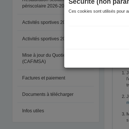
Péri
Sécurité (non para
périscolaire 2026-2027
Ces cookies sont utilisés pour am
Votre enfa
à quelle é
Activités sportives 2025-2026
Attention 
Activités sportives 2026-2027
Mise à jour du Quotient Familial
Le
(CAF/MSA)
J
Factures et paiement
l
t
Documents à télécharger
J
m
Infos utiles
M
s