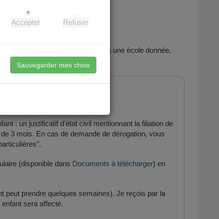
cile.
Accepter
Refuser
nt changer les adresses affectées à une école donnée.
Sauvegarder mes choix
 : un justificatif d'état civil mentionnant la filiation de
moins de 3 mois. En cas de demande de dérogation, vous
articulières".
ulaire (disponible dans
Documents à télécharger
) en
ent peut prendre quelques semaines). Je reçois par la
 enfant sera affecté.