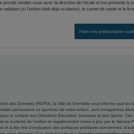
e prends rendez-vous avec la direction de l’école et me présente à ce r
e radiation (si l'enfant était déjà scolarisé), le carnet de santé et le livr
Faire une préinscription scol
n des Données (RGPD), la Ville de Grenoble vous informe que les donné
 activités périscolaire ou sportives de votre enfant, sont enregistrées dan
 pour le compte des Directions Éducation Jeunesse et des Sports. Ces d
la scolarité de l’enfant et régulièrement mises à jour par le Service Pl
 et à des fins d’évaluation des politiques publiques concernées, d’autre
vous disposez d’un droit d’accès aux données personnelles vous conce