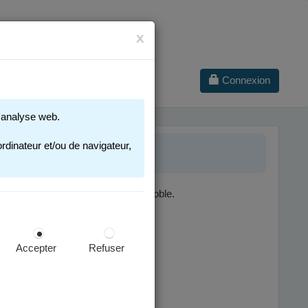
x
Connexion
 d'analyse web.
SCOLAIRE
rdinateur et/ou de navigateur,
nt dans une école publique de Grenoble.
ges concernées :
Accepter
Refuser
cription scolaire.