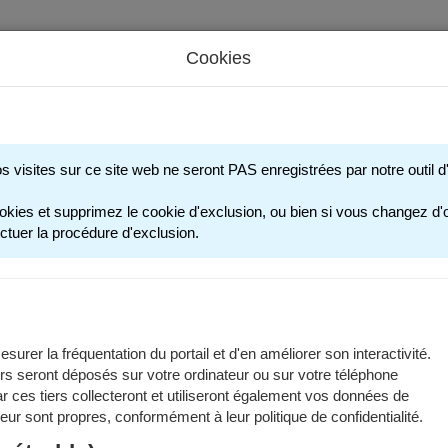
Cookies
s périscolaires - Restauration scolaire - Sports
os visites sur ce site web ne seront PAS enregistrées par notre outil
INSCRIPTION 
okies et supprimez le cookie d'exclusion, ou bien si vous changez d'o
ctuer la procédure d'exclusion.
erez ci-dessous des informations générales pour inscrire votre enfa
nformations spécifiques aux années scolaires reportez-vous aux pa
e scolaire 2025-2026
surer la fréquentation du portail et d'en améliorer son interactivité.
e scolaire 2026-2027
rs seront déposés sur votre ordinateur ou sur votre téléphone
n prendre connaissance avant de commencer toute démarche de préins
 ces tiers collecteront et utiliseront également vos données de
 leur sont propres, conformément à leur politique de confidentialité.