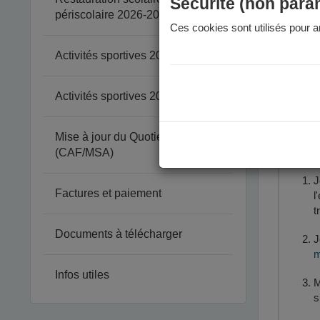
Péri
Sécurité (non para
périscolaire 2026-2027
Ces cookies sont utilisés pour am
Votre enfa
à quelle é
Activités sportives 2025-2026
Attention 
Activités sportives 2026-2027
Mise à jour du Quotient Familial
Le
(CAF/MSA)
J
Factures et paiement
l
t
Documents à télécharger
J
m
Infos utiles
M
s