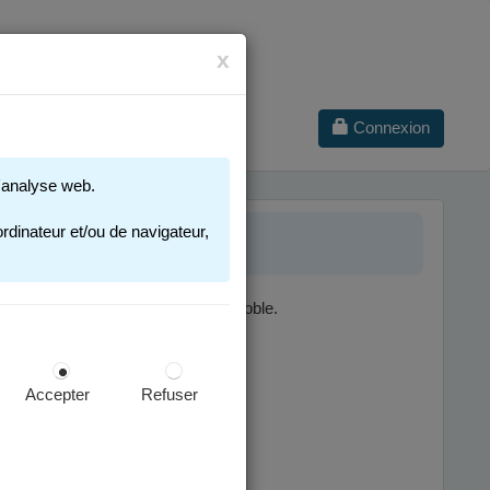
x
Connexion
 d'analyse web.
SCOLAIRE
rdinateur et/ou de navigateur,
nt dans une école publique de Grenoble.
ges concernées :
Accepter
Refuser
cription scolaire.