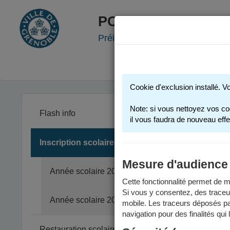
PORTAIL FAMILLE
Préinscription scolaire - Accueil
Cookie d'exclusion installé. V
Note: si vous nettoyez vos co
Flash info
il vous faudra de nouveau effe
Inscription scolaire
Vous trouv
Pour des i
Mesure d'audience
Année scolaire 2025-2026
anné
Cette fonctionnalité permet de me
anné
Si vous y consentez, des traceu
Année scolaire 2026-2027
Merci d'e
mobile. Les traceurs déposés par
navigation pour des finalités qui
Restauration scolaire et