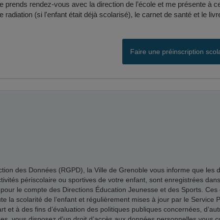
e prends rendez-vous avec la direction de l’école et me présente à ce r
e radiation (si l'enfant était déjà scolarisé), le carnet de santé et le livr
Faire une préinscription scol
n des Données (RGPD), la Ville de Grenoble vous informe que les donné
 activités périscolaire ou sportives de votre enfant, sont enregistrées dan
 pour le compte des Directions Éducation Jeunesse et des Sports. Ces d
la scolarité de l’enfant et régulièrement mises à jour par le Service Pl
 et à des fins d’évaluation des politiques publiques concernées, d’autre
vous disposez d’un droit d’accès aux données personnelles vous conce