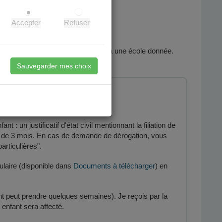
cile.
Accepter
Refuser
nt changer les adresses affectées à une école donnée.
Sauvegarder mes choix
 : un justificatif d'état civil mentionnant la filiation de
moins de 3 mois. En cas de demande de dérogation, vous
articulières".
ulaire (disponible dans
Documents à télécharger
) en
ent peut prendre quelques semaines). Je reçois par la
 enfant sera affecté.