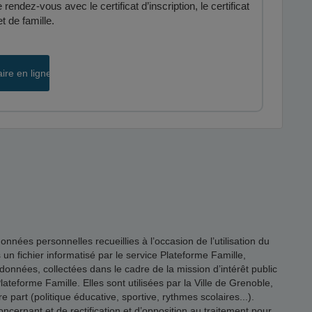
endez-vous avec le certificat d’inscription, le certificat
et de famille.
aire en ligne
es personnelles recueillies à l’occasion de l’utilisation du
s un fichier informatisé par le service Plateforme Famille,
onnées, collectées dans le cadre de la mission d’intérêt public
ateforme Famille. Elles sont utilisées par la Ville de Grenoble,
 part (politique éducative, sportive, rythmes scolaires...).
rnant et de rectification et d’opposition au traitement pour