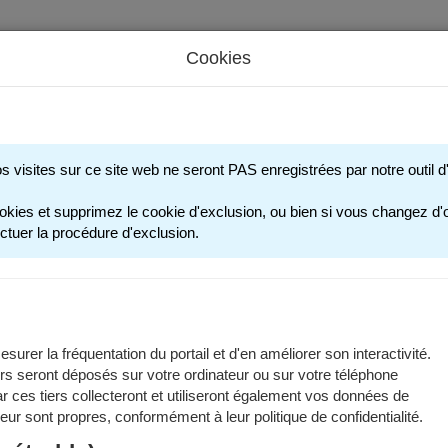
Cookies
s périscolaires - Restauration scolaire - Sports
os visites sur ce site web ne seront PAS enregistrées par notre outil
INSCRIPTION 
okies et supprimez le cookie d'exclusion, ou bien si vous changez d'o
ctuer la procédure d'exclusion.
erez ci-dessous des informations générales pour inscrire votre enfa
nformations spécifiques aux années scolaires reportez-vous aux pa
e scolaire 2025-2026
surer la fréquentation du portail et d'en améliorer son interactivité.
e scolaire 2026-2027
rs seront déposés sur votre ordinateur ou sur votre téléphone
n prendre connaissance avant de commencer toute démarche de préins
 ces tiers collecteront et utiliseront également vos données de
 leur sont propres, conformément à leur politique de confidentialité.