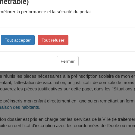
mètre scolaire
métrable)
éliorer la performance et la sécurité du portail.
nt sera inscrit dans l'école du périmètre scolaire rattaché à votre domi
cole est rattachée mon adresse ?
: des modifications de périmètres sont votées régulièrement et peuve
Tout accepter
Tout refuser
s étapes
Fermer
e réunis les pièces nécessaires à la préinscription scolaire de mon enfant
'enfant, l'attestation de vaccination, un justificatif de domicile de 
rouverez les pièces justificatives sur cette page, dans les "Situations p
e préinscris mon enfant directement en ligne ou en remettant un form
aison des habitants
.
on dossier est pris en charge par les services de la Ville (le traitem
uite un certificat d’inscription avec les coordonnées de l’école où mon