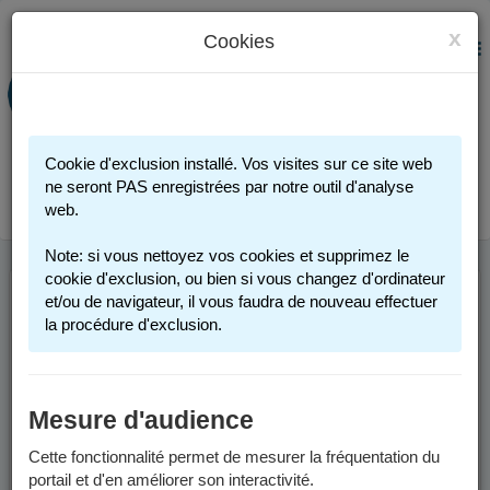
x
Cookies
PORTAIL FAMILLE
MENU
Préinscription scolaire - Accueils
périscolaires - Restauration scolaire -
Sports
Cookie d'exclusion installé. Vos visites sur ce site web
Connexion
ne seront PAS enregistrées par notre outil d'analyse
web.
Note: si vous nettoyez vos cookies et supprimez le
cookie d'exclusion, ou bien si vous changez d'ordinateur
et/ou de navigateur, il vous faudra de nouveau effectuer
INSCRIPTION
la procédure d'exclusion.
SCOLAIRE
Mesure d'audience
Vous trouverez ci-dessous des informations générales pour
inscrire votre enfant dans une école publique de Grenoble.
Cette fonctionnalité permet de mesurer la fréquentation du
portail et d'en améliorer son interactivité.
Pour des informations spécifiques aux années scolaires