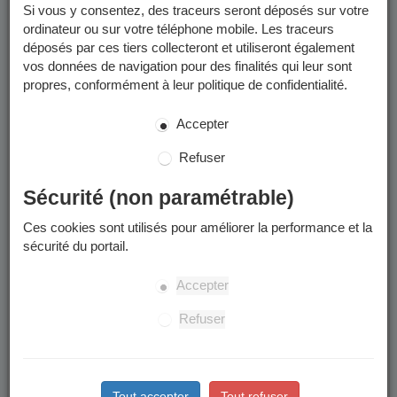
Si vous y consentez, des traceurs seront déposés sur votre
reportez-vous aux pages concernées :
ordinateur ou sur votre téléphone mobile. Les traceurs
année scolaire 2025-2026
déposés par ces tiers collecteront et utiliseront également
année scolaire 2026-2027
vos données de navigation pour des finalités qui leur sont
propres, conformément à leur politique de confidentialité.
Merci d'en prendre connaissance avant de commencer toute
démarche de préinscription scolaire.
Accepter
Périmètre scolaire
Refuser
Votre enfant sera inscrit dans l'école du périmètre scolaire
Sécurité (non paramétrable)
rattaché à votre domicile.
Ces cookies sont utilisés pour améliorer la performance et la
à quelle école est rattachée mon adresse ?
sécurité du portail.
Attention : des modifications de périmètres sont votées
régulièrement et peuvent changer les adresses affectées à une
Accepter
école donnée.
Refuser
Les étapes
Tout accepter
Tout refuser