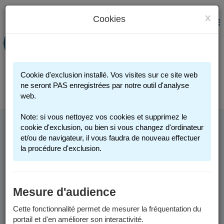
x
Cookies
PORTAIL FAMILLE
MENU
Préinscription scolaire - Accueils
périscolaires - Restauration scolaire -
Sports
Cookie d'exclusion installé. Vos visites sur ce site web
Connexion
ne seront PAS enregistrées par notre outil d'analyse
web.
Note: si vous nettoyez vos cookies et supprimez le
cookie d'exclusion, ou bien si vous changez d'ordinateur
et/ou de navigateur, il vous faudra de nouveau effectuer
INSCRIPTION
la procédure d'exclusion.
SCOLAIRE
Mesure d'audience
Vous trouverez ci-dessous des informations générales pour
inscrire votre enfant dans une école publique de Grenoble.
Cette fonctionnalité permet de mesurer la fréquentation du
portail et d'en améliorer son interactivité.
Pour des informations spécifiques aux années scolaires