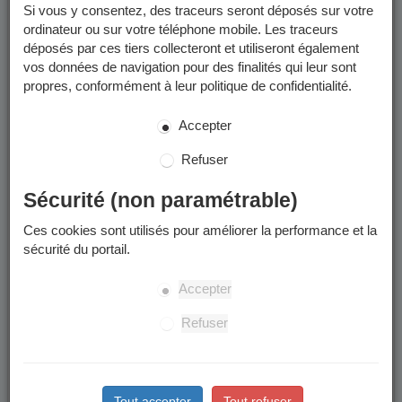
Si vous y consentez, des traceurs seront déposés sur votre
reportez-vous aux pages concernées :
ordinateur ou sur votre téléphone mobile. Les traceurs
année scolaire 2025-2026
déposés par ces tiers collecteront et utiliseront également
année scolaire 2026-2027
vos données de navigation pour des finalités qui leur sont
propres, conformément à leur politique de confidentialité.
Merci d'en prendre connaissance avant de commencer toute
démarche de préinscription scolaire.
Accepter
Périmètre scolaire
Refuser
Votre enfant sera inscrit dans l'école du périmètre scolaire
Sécurité (non paramétrable)
rattaché à votre domicile.
Ces cookies sont utilisés pour améliorer la performance et la
à quelle école est rattachée mon adresse ?
sécurité du portail.
Attention : des modifications de périmètres sont votées
régulièrement et peuvent changer les adresses affectées à une
Accepter
école donnée.
Refuser
Les étapes
Tout accepter
Tout refuser