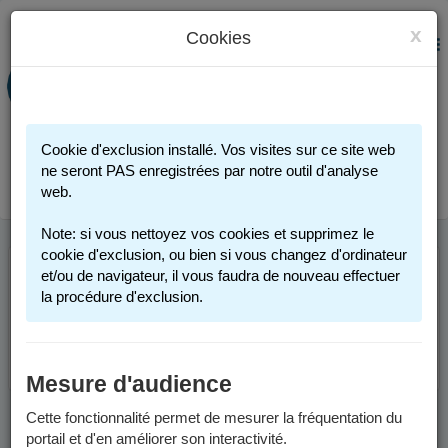
x
Cookies
PORTAIL FAMILLE
MENU
Préinscription scolaire - Accueils
périscolaires - Restauration scolaire -
Sports
Cookie d'exclusion installé. Vos visites sur ce site web
Connexion
ne seront PAS enregistrées par notre outil d'analyse
web.
Note: si vous nettoyez vos cookies et supprimez le
cookie d'exclusion, ou bien si vous changez d'ordinateur
et/ou de navigateur, il vous faudra de nouveau effectuer
Cette page n'est plus accessible. Merci de votre
la procédure d'exclusion.
compréhension.
Retourner à l'accueil.
Mesure d'audience
Cette fonctionnalité permet de mesurer la fréquentation du
portail et d'en améliorer son interactivité.