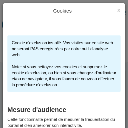
x
Cookies
PORTAIL FAMILLE
MENU
Préinscription scolaire - Accueils
périscolaires - Restauration scolaire -
Sports
Cookie d'exclusion installé. Vos visites sur ce site web
Connexion
ne seront PAS enregistrées par notre outil d'analyse
web.
Note: si vous nettoyez vos cookies et supprimez le
cookie d'exclusion, ou bien si vous changez d'ordinateur
et/ou de navigateur, il vous faudra de nouveau effectuer
Cette page n'est plus accessible. Merci de votre
la procédure d'exclusion.
compréhension.
Retourner à l'accueil.
Mesure d'audience
Cette fonctionnalité permet de mesurer la fréquentation du
portail et d'en améliorer son interactivité.