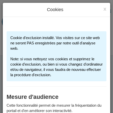
x
Cookies
PORTAIL FAMILLE
MENU
Préinscription scolaire - Accueils
périscolaires - Restauration scolaire -
Sports
Cookie d'exclusion installé. Vos visites sur ce site web
Connexion
ne seront PAS enregistrées par notre outil d'analyse
web.
Note: si vous nettoyez vos cookies et supprimez le
cookie d'exclusion, ou bien si vous changez d'ordinateur
et/ou de navigateur, il vous faudra de nouveau effectuer
Cette page n'est plus accessible. Merci de votre
la procédure d'exclusion.
compréhension.
Retourner à l'accueil.
Mesure d'audience
Cette fonctionnalité permet de mesurer la fréquentation du
portail et d'en améliorer son interactivité.