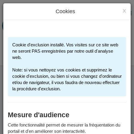
x
Cookies
PORTAIL FAMILLE
MENU
Préinscription scolaire - Accueils
périscolaires - Restauration scolaire -
Sports
Cookie d'exclusion installé. Vos visites sur ce site web
Connexion
ne seront PAS enregistrées par notre outil d'analyse
web.
Note: si vous nettoyez vos cookies et supprimez le
cookie d'exclusion, ou bien si vous changez d'ordinateur
et/ou de navigateur, il vous faudra de nouveau effectuer
Cette page n'est plus accessible. Merci de votre
la procédure d'exclusion.
compréhension.
Retourner à l'accueil.
Mesure d'audience
Cette fonctionnalité permet de mesurer la fréquentation du
portail et d'en améliorer son interactivité.