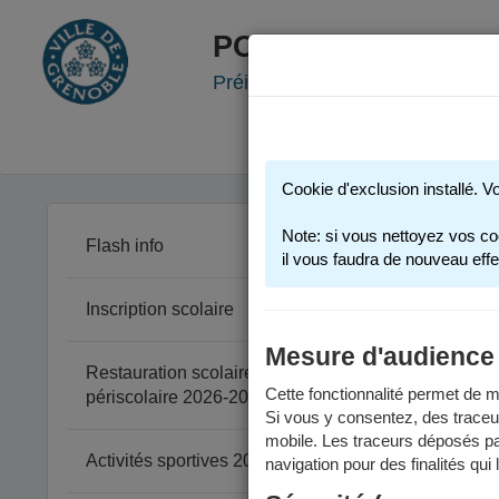
PORTAIL FAMILLE
Préinscription scolaire - Accueil
Cookie d'exclusion installé. V
Note: si vous nettoyez vos co
Cette p
Flash info
il vous faudra de nouveau effe
Retourne
Inscription scolaire
Mesure d'audience
Restauration scolaire et
Cette fonctionnalité permet de me
périscolaire 2026-2027
Si vous y consentez, des traceu
mobile. Les traceurs déposés par
Activités sportives 2025-2026
navigation pour des finalités qui