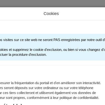
Cookies
s périscolaires - Restauration scolaire - Sports
os visites sur ce site web ne seront PAS enregistrées par notre outil
okies et supprimez le cookie d'exclusion, ou bien si vous changez d'o
age n'est plus accessible. Merci de votre compréhension.
ctuer la procédure d'exclusion.
r à l'accueil.
surer la fréquentation du portail et d'en améliorer son interactivité.
rs seront déposés sur votre ordinateur ou sur votre téléphone
 ces tiers collecteront et utiliseront également vos données de
 leur sont propres, conformément à leur politique de confidentialité.