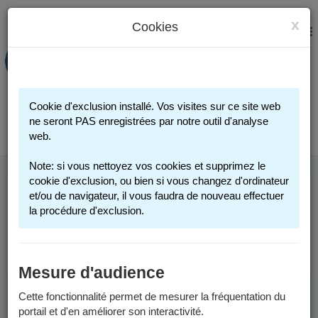
x
Cookies
PORTAIL FAMILLE
MENU
Préinscription scolaire - Accueils
périscolaires - Restauration scolaire -
Sports
Cookie d'exclusion installé. Vos visites sur ce site web
Connexion
ne seront PAS enregistrées par notre outil d'analyse
web.
Note: si vous nettoyez vos cookies et supprimez le
cookie d'exclusion, ou bien si vous changez d'ordinateur
et/ou de navigateur, il vous faudra de nouveau effectuer
Cette page n'est plus accessible. Merci de votre
la procédure d'exclusion.
compréhension.
Retourner à l'accueil.
Mesure d'audience
Cette fonctionnalité permet de mesurer la fréquentation du
portail et d'en améliorer son interactivité.