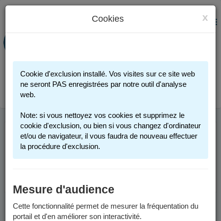
x
Cookies
PORTAIL FAMILLE
MENU
Préinscription scolaire - Accueils
périscolaires - Restauration scolaire -
Sports
Cookie d'exclusion installé. Vos visites sur ce site web
Connexion
ne seront PAS enregistrées par notre outil d'analyse
web.
Note: si vous nettoyez vos cookies et supprimez le
cookie d'exclusion, ou bien si vous changez d'ordinateur
et/ou de navigateur, il vous faudra de nouveau effectuer
Cette page n'est plus accessible. Merci de votre
la procédure d'exclusion.
compréhension.
Retourner à l'accueil.
Mesure d'audience
Cette fonctionnalité permet de mesurer la fréquentation du
portail et d'en améliorer son interactivité.