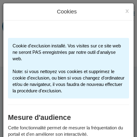
x
Cookies
PORTAIL FAMILLE
MENU
Préinscription scolaire - Accueils
périscolaires - Restauration scolaire -
Sports
Cookie d'exclusion installé. Vos visites sur ce site web
Connexion
ne seront PAS enregistrées par notre outil d'analyse
web.
Note: si vous nettoyez vos cookies et supprimez le
cookie d'exclusion, ou bien si vous changez d'ordinateur
et/ou de navigateur, il vous faudra de nouveau effectuer
Cette page n'est plus accessible. Merci de votre
la procédure d'exclusion.
compréhension.
Retourner à l'accueil.
Mesure d'audience
Cette fonctionnalité permet de mesurer la fréquentation du
portail et d'en améliorer son interactivité.