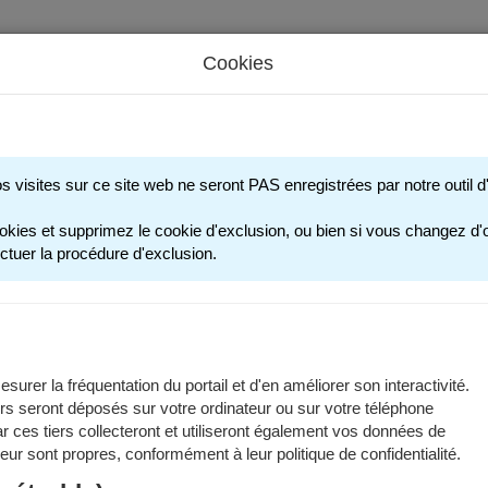
Cookies
s périscolaires - Restauration scolaire - Sports
os visites sur ce site web ne seront PAS enregistrées par notre outil
ACTIVITÉS SPORTIV
okies et supprimez le cookie d'exclusion, ou bien si vous changez d'o
ctuer la procédure d'exclusion.
tés sportives proposées par la Ville de Grenoble sont encadrées par 
ivités sportives - 2025/2026
surer la fréquentation du portail et d'en améliorer son interactivité.
rs seront déposés sur votre ordinateur ou sur votre téléphone
 ces tiers collecteront et utiliseront également vos données de
s les programmations et informations utiles des modules et des stag
 leur sont propres, conformément à leur politique de confidentialité.
ent dans les documents à télécharger :
Programmation et informati