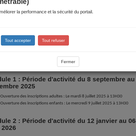
métrable)
éliorer la performance et la sécurité du portail.
ges sportifs des vacances d'été
scriptions aux stages sportifs de cet été (stages multiactivités des
nes du 06/07 au 10/07 et du 17/08 au 21/08) seront possibles à partir
Tout accepter
Tout refuser
1er juin sur le Portail Famille et en Maison des Habitants (dossier papi
imite d'inscription et de radiation : le mercredi qui précède le début d
Fermer
vez les informations utiles dans les "
documents à télécharger
"
ule 1 : Période d'activité du 8 septembre au
embre 2025
Ouverture des inscriptions adultes : Le mardi 8 juillet 2025 à 13H30
Ouverture des inscriptions enfants : Le mercredi 9 juillet 2025 à 13H30
ule 2 : Période d'activité du 12 janvier au 06
n 2026