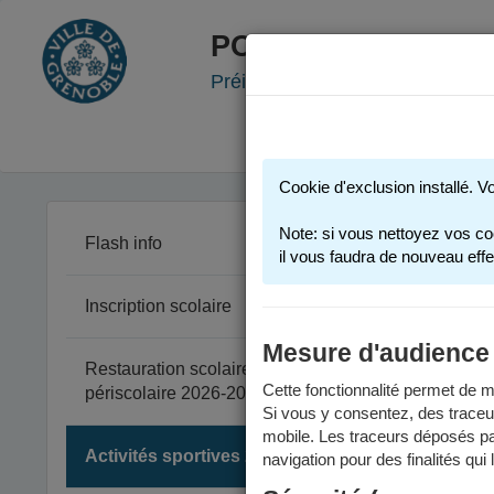
PORTAIL FAMILLE
Préinscription scolaire - Accueil
Cookie d'exclusion installé. V
Note: si vous nettoyez vos co
Flash info
il vous faudra de nouveau effe
Inscription scolaire
Les activi
Mesure d'audience
Restauration scolaire et
Act
Cette fonctionnalité permet de me
périscolaire 2026-2027
Si vous y consentez, des traceu
mobile. Les traceurs déposés par
Toute
Activités sportives 2025-2026
navigation pour des finalités qui
trouv