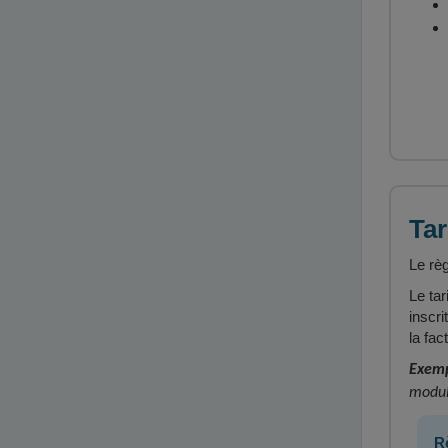
Tar
Le règ
Le tar
inscr
la fa
Exemp
modul
R