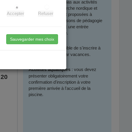
Cela ne s'applique pas aux activités
physique santé, marche nordique et
Accepter
Refuser
aquaphobie qui sont proposées à
l’année pour des raisons de pédagogie
et parce qu’elles ont une entrée
sport/santé primaire.
 du
Sauvegarder mes choix
er)
il est possible de s'inscrire à
Stages :
u stage
une seule activité par vacances.
: vous devez
Activités aquatiques
 20
présenter obligatoirement votre
confirmation d'inscription à votre
première arrivée à l'accueil de la
piscine.