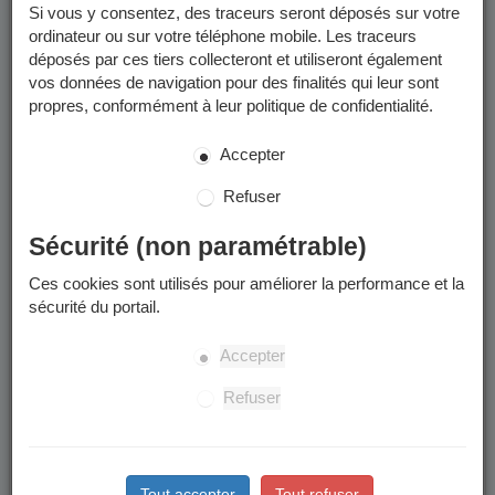
encadrées par des professionnels de la ville (ETAPS et MNS).
Si vous y consentez, des traceurs seront déposés sur votre
ordinateur ou sur votre téléphone mobile. Les traceurs
déposés par ces tiers collecteront et utiliseront également
Activités sportives -
vos données de navigation pour des finalités qui leur sont
2025/2026
propres, conformément à leur politique de confidentialité.
Accepter
Toutes les programmations et informations utiles des
modules et des stages se trouvent dans les documents à
Refuser
télécharger :
Programmation et informations utiles
Sécurité (non paramétrable)
Stages sportifs des vacances d'été
Ces cookies sont utilisés pour améliorer la performance et la
sécurité du portail.
Les inscriptions aux stages sportifs de cet été (stages
multiactivités des semaines du 06/07 au 10/07 et du 17/08
Accepter
au 21/08) seront possibles à partir du lundi 1er juin sur le
Portail Famille et en Maison des Habitants (dossier papier)
Refuser
Date limite d'inscription et de radiation : le mercredi qui
précède le début du stage
Retrouvez les informations utiles dans les "
documents à
Tout accepter
Tout refuser