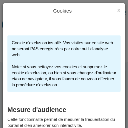
x
Cookies
PORTAIL FAMILLE
MENU
Préinscription scolaire - Accueils
périscolaires - Restauration scolaire -
Sports
Cookie d'exclusion installé. Vos visites sur ce site web
Connexion
ne seront PAS enregistrées par notre outil d'analyse
web.
Note: si vous nettoyez vos cookies et supprimez le
cookie d'exclusion, ou bien si vous changez d'ordinateur
et/ou de navigateur, il vous faudra de nouveau effectuer
ACTIVITÉS
la procédure d'exclusion.
SPORTIVES 2025-
2026
Mesure d'audience
Cette fonctionnalité permet de mesurer la fréquentation du
Les activités sportives proposées par la Ville de Grenoble sont
portail et d'en améliorer son interactivité.