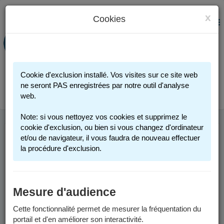
x
Cookies
PORTAIL FAMILLE
MENU
Préinscription scolaire - Accueils
périscolaires - Restauration scolaire -
Sports
Cookie d'exclusion installé. Vos visites sur ce site web
Connexion
ne seront PAS enregistrées par notre outil d'analyse
web.
Note: si vous nettoyez vos cookies et supprimez le
cookie d'exclusion, ou bien si vous changez d'ordinateur
et/ou de navigateur, il vous faudra de nouveau effectuer
ACTIVITÉS
la procédure d'exclusion.
SPORTIVES 2025-
2026
Mesure d'audience
Cette fonctionnalité permet de mesurer la fréquentation du
Les activités sportives proposées par la Ville de Grenoble sont
portail et d'en améliorer son interactivité.