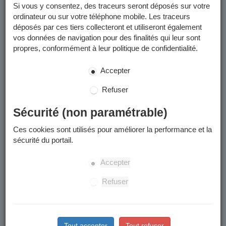
encadrées par des professionnels de la ville (ETAPS et MNS).
Si vous y consentez, des traceurs seront déposés sur votre
ordinateur ou sur votre téléphone mobile. Les traceurs
déposés par ces tiers collecteront et utiliseront également
Activités sportives -
vos données de navigation pour des finalités qui leur sont
2025/2026
propres, conformément à leur politique de confidentialité.
Accepter
Toutes les programmations et informations utiles des
modules et des stages se trouvent dans les documents à
Refuser
télécharger :
Programmation et informations utiles
Sécurité (non paramétrable)
Stages sportifs des vacances d'été
Ces cookies sont utilisés pour améliorer la performance et la
sécurité du portail.
Les inscriptions aux stages sportifs de cet été (stages
multiactivités des semaines du 06/07 au 10/07 et du 17/08
Accepter
au 21/08) seront possibles à partir du lundi 1er juin sur le
Portail Famille et en Maison des Habitants (dossier papier)
Refuser
Date limite d'inscription et de radiation : le mercredi qui
précède le début du stage
Retrouvez les informations utiles dans les "
documents à
Tout accepter
Tout refuser