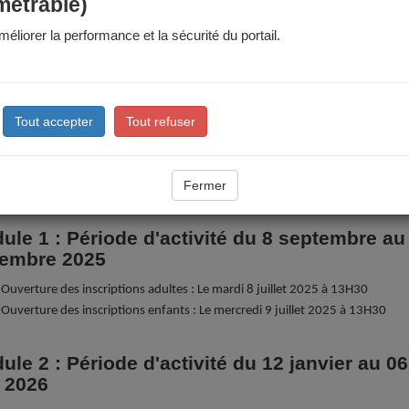
métrable)
éliorer la performance et la sécurité du portail.
ges sportifs des vacances d'été
scriptions aux stages sportifs de cet été (stages multiactivités des
nes du 06/07 au 10/07 et du 17/08 au 21/08) seront possibles à partir
Tout accepter
Tout refuser
1er juin sur le Portail Famille et en Maison des Habitants (dossier papi
imite d'inscription et de radiation : le mercredi qui précède le début d
Fermer
vez les informations utiles dans les "
documents à télécharger
"
ule 1 : Période d'activité du 8 septembre au
embre 2025
Ouverture des inscriptions adultes : Le mardi 8 juillet 2025 à 13H30
Ouverture des inscriptions enfants : Le mercredi 9 juillet 2025 à 13H30
ule 2 : Période d'activité du 12 janvier au 06
n 2026