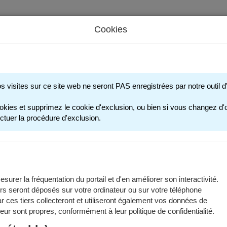
Cookies
s périscolaires - Restauration scolaire - Sports
os visites sur ce site web ne seront PAS enregistrées par notre outil
ACTIVITÉS SPORTIV
okies et supprimez le cookie d'exclusion, ou bien si vous changez d'o
ctuer la procédure d'exclusion.
tés sportives proposées par la Ville de Grenoble sont encadrées par 
ivités sportives - 2025/2026
surer la fréquentation du portail et d'en améliorer son interactivité.
rs seront déposés sur votre ordinateur ou sur votre téléphone
 ces tiers collecteront et utiliseront également vos données de
s les programmations et informations utiles des modules et des stag
 leur sont propres, conformément à leur politique de confidentialité.
ent dans les documents à télécharger :
Programmation et informati