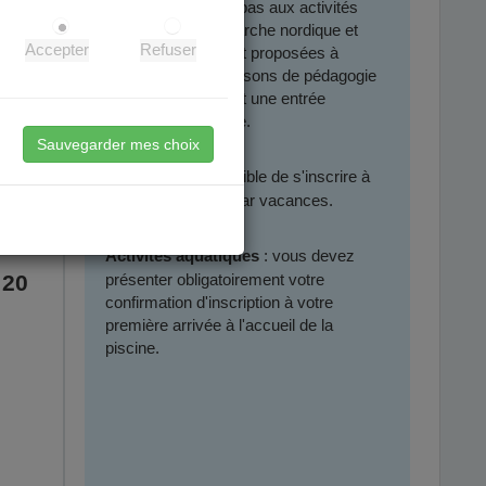
Cela ne s'applique pas aux activités
physique santé, marche nordique et
Accepter
Refuser
aquaphobie qui sont proposées à
l’année pour des raisons de pédagogie
et parce qu’elles ont une entrée
sport/santé primaire.
 du
Sauvegarder mes choix
er)
il est possible de s'inscrire à
Stages :
u stage
une seule activité par vacances.
: vous devez
Activités aquatiques
 20
présenter obligatoirement votre
confirmation d'inscription à votre
première arrivée à l'accueil de la
piscine.