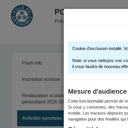
PORTAIL FAMILLE
Préinscription scolaire - Accueil
Cookie d'exclusion installé. V
Note: si vous nettoyez vos co
Flash info
il vous faudra de nouveau effe
Inscription scolaire
Les activi
Mesure d'audience
Restauration scolaire et
Act
Cette fonctionnalité permet de me
périscolaire 2026-2027
Si vous y consentez, des traceu
mobile. Les traceurs déposés par
Toute
Activités sportives 2025-2026
navigation pour des finalités qui
trouv