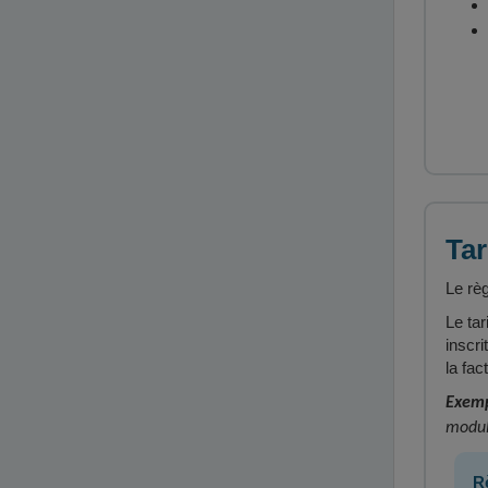
Tar
Le règ
Le tar
inscr
la fa
Exemp
modul
R