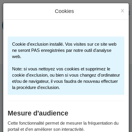
x
Cookies
PORTAIL FAMILLE
MENU
Préinscription scolaire - Accueils
périscolaires - Restauration scolaire -
Sports
Cookie d'exclusion installé. Vos visites sur ce site web
Connexion
ne seront PAS enregistrées par notre outil d'analyse
web.
Note: si vous nettoyez vos cookies et supprimez le
cookie d'exclusion, ou bien si vous changez d'ordinateur
et/ou de navigateur, il vous faudra de nouveau effectuer
ACTIVITÉS
la procédure d'exclusion.
SPORTIVES 2025-
2026
Mesure d'audience
Cette fonctionnalité permet de mesurer la fréquentation du
Les activités sportives proposées par la Ville de Grenoble sont
portail et d'en améliorer son interactivité.