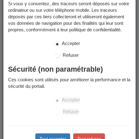
encadrées par des professionnels de la ville (ETAPS et MNS).
Si vous y consentez, des traceurs seront déposés sur votre
ordinateur ou sur votre téléphone mobile. Les traceurs
déposés par ces tiers collecteront et utiliseront également
Activités sportives -
vos données de navigation pour des finalités qui leur sont
2025/2026
propres, conformément à leur politique de confidentialité.
Accepter
Toutes les programmations et informations utiles des
modules et des stages se trouvent dans les documents à
Refuser
télécharger :
Programmation et informations utiles
Sécurité (non paramétrable)
Stages sportifs des vacances d'été
Ces cookies sont utilisés pour améliorer la performance et la
sécurité du portail.
Les inscriptions aux stages sportifs de cet été (stages
multiactivités des semaines du 06/07 au 10/07 et du 17/08
Accepter
au 21/08) seront possibles à partir du lundi 1er juin sur le
Portail Famille et en Maison des Habitants (dossier papier)
Refuser
Date limite d'inscription et de radiation : le mercredi qui
précède le début du stage
Retrouvez les informations utiles dans les "
documents à
Tout accepter
Tout refuser