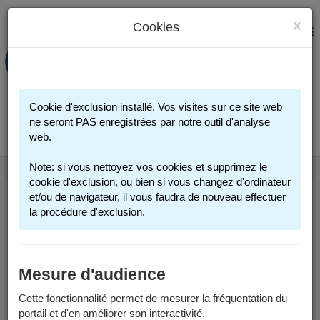
x
Cookies
PORTAIL FAMILLE
MENU
Préinscription scolaire - Accueils
périscolaires - Restauration scolaire -
Sports
Cookie d'exclusion installé. Vos visites sur ce site web
Connexion
ne seront PAS enregistrées par notre outil d'analyse
web.
Note: si vous nettoyez vos cookies et supprimez le
cookie d'exclusion, ou bien si vous changez d'ordinateur
et/ou de navigateur, il vous faudra de nouveau effectuer
ACTIVITÉS
la procédure d'exclusion.
SPORTIVES 2025-
2026
Mesure d'audience
Cette fonctionnalité permet de mesurer la fréquentation du
Les activités sportives proposées par la Ville de Grenoble sont
portail et d'en améliorer son interactivité.