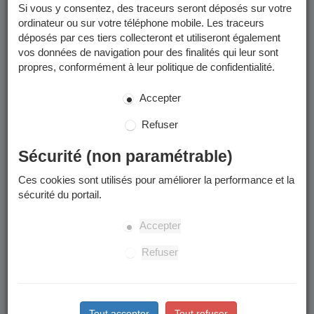
encadrées par des professionnels de la ville (ETAPS et MNS).
Si vous y consentez, des traceurs seront déposés sur votre
ordinateur ou sur votre téléphone mobile. Les traceurs
déposés par ces tiers collecteront et utiliseront également
Activités sportives -
vos données de navigation pour des finalités qui leur sont
2025/2026
propres, conformément à leur politique de confidentialité.
Accepter
Toutes les programmations et informations utiles des
modules et des stages se trouvent dans les documents à
Refuser
télécharger :
Programmation et informations utiles
Sécurité (non paramétrable)
Stages sportifs des vacances d'été
Ces cookies sont utilisés pour améliorer la performance et la
sécurité du portail.
Les inscriptions aux stages sportifs de cet été (stages
multiactivités des semaines du 06/07 au 10/07 et du 17/08
Accepter
au 21/08) seront possibles à partir du lundi 1er juin sur le
Portail Famille et en Maison des Habitants (dossier papier)
Refuser
Date limite d'inscription et de radiation : le mercredi qui
précède le début du stage
Retrouvez les informations utiles dans les "
documents à
Tout accepter
Tout refuser