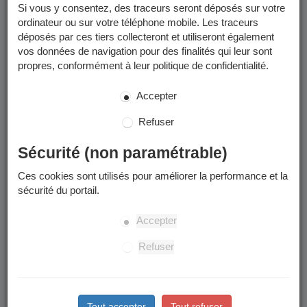
encadrées par des professionnels de la ville (ETAPS et MNS).
Si vous y consentez, des traceurs seront déposés sur votre
ordinateur ou sur votre téléphone mobile. Les traceurs
déposés par ces tiers collecteront et utiliseront également
Activités sportives -
vos données de navigation pour des finalités qui leur sont
2025/2026
propres, conformément à leur politique de confidentialité.
Accepter
Toutes les programmations et informations utiles des
modules et des stages se trouvent dans les documents à
Refuser
télécharger :
Programmation et informations utiles
Sécurité (non paramétrable)
Stages sportifs des vacances d'été
Ces cookies sont utilisés pour améliorer la performance et la
sécurité du portail.
Les inscriptions aux stages sportifs de cet été (stages
multiactivités des semaines du 06/07 au 10/07 et du 17/08
Accepter
au 21/08) seront possibles à partir du lundi 1er juin sur le
Portail Famille et en Maison des Habitants (dossier papier)
Refuser
Date limite d'inscription et de radiation : le mercredi qui
précède le début du stage
Retrouvez les informations utiles dans les "
documents à
Tout accepter
Tout refuser