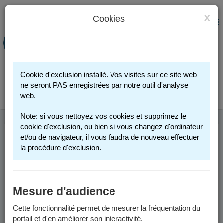
x
Cookies
PORTAIL FAMILLE
MENU
Préinscription scolaire - Accueils
périscolaires - Restauration scolaire -
Sports
Cookie d'exclusion installé. Vos visites sur ce site web
Connexion
ne seront PAS enregistrées par notre outil d'analyse
web.
Note: si vous nettoyez vos cookies et supprimez le
cookie d'exclusion, ou bien si vous changez d'ordinateur
et/ou de navigateur, il vous faudra de nouveau effectuer
ACTIVITÉS
la procédure d'exclusion.
SPORTIVES 2025-
2026
Mesure d'audience
Cette fonctionnalité permet de mesurer la fréquentation du
Les activités sportives proposées par la Ville de Grenoble sont
portail et d'en améliorer son interactivité.