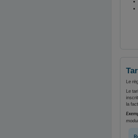
Tar
Le règ
Le tar
inscr
la fa
Exemp
modul
R