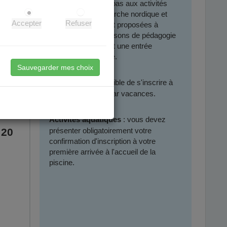
Cela ne s'applique pas aux activités
physique santé, marche nordique et
Accepter
Refuser
aquaphobie qui sont proposées à
l’année pour des raisons de pédagogie
et parce qu’elles ont une entrée
sport/santé primaire.
 du
Sauvegarder mes choix
er)
il est possible de s'inscrire à
Stages :
u stage
une seule activité par vacances.
: vous devez
Activités aquatiques
 20
présenter obligatoirement votre
confirmation d'inscription à votre
première arrivée à l'accueil de la
piscine.