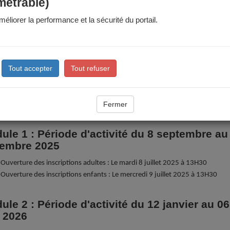
métrable)
éliorer la performance et la sécurité du portail.
ges sportifs des vacances d'été
scriptions aux stages sportifs de cet été (stages multiactivités des
nes du 06/07 au 10/07 et du 17/08 au 21/08) seront possibles à partir
Tout accepter
Tout refuser
1er juin sur le Portail Famille et en Maison des Habitants (dossier papi
imite d'inscription et de radiation : le mercredi qui précède le début d
Fermer
vez les informations utiles dans les "
documents à télécharger
"
ule 1 : Période d'activité du 8 septembre au
embre 2025
Ouverture des inscriptions adultes : Le mardi 8 juillet 2025 à 13H30
Ouverture des inscriptions enfants : Le mercredi 9 juillet 2025 à 13H30
ule 2 : Période d'activité du 12 janvier au 06
n 2026