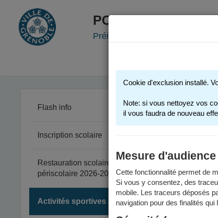
PORTAIL FAMILLE
Préinscription scolaire - Accueil
Cookie d'exclusion installé. V
Note: si vous nettoyez vos co
Flash info
il vous faudra de nouveau effe
Inscription scolaire
Les activi
Mesure d'audience
Restauration scolaire et
Act
Cette fonctionnalité permet de me
périscolaire 2026-2027
Si vous y consentez, des traceu
mobile. Les traceurs déposés par
Toute
Activités sportives 2025-2026
navigation pour des finalités qui
trouv