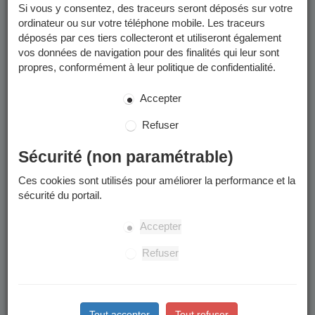
encadrées par des professionnels de la ville (ETAPS et MNS).
Si vous y consentez, des traceurs seront déposés sur votre
ordinateur ou sur votre téléphone mobile. Les traceurs
déposés par ces tiers collecteront et utiliseront également
Activités sportives -
vos données de navigation pour des finalités qui leur sont
2025/2026
propres, conformément à leur politique de confidentialité.
Accepter
Toutes les programmations et informations utiles des
modules et des stages se trouvent dans les documents à
Refuser
télécharger :
Programmation et informations utiles
Sécurité (non paramétrable)
Stages sportifs des vacances d'été
Ces cookies sont utilisés pour améliorer la performance et la
sécurité du portail.
Les inscriptions aux stages sportifs de cet été (stages
multiactivités des semaines du 06/07 au 10/07 et du 17/08
Accepter
au 21/08) seront possibles à partir du lundi 1er juin sur le
Portail Famille et en Maison des Habitants (dossier papier)
Refuser
Date limite d'inscription et de radiation : le mercredi qui
précède le début du stage
Retrouvez les informations utiles dans les "
documents à
Tout accepter
Tout refuser