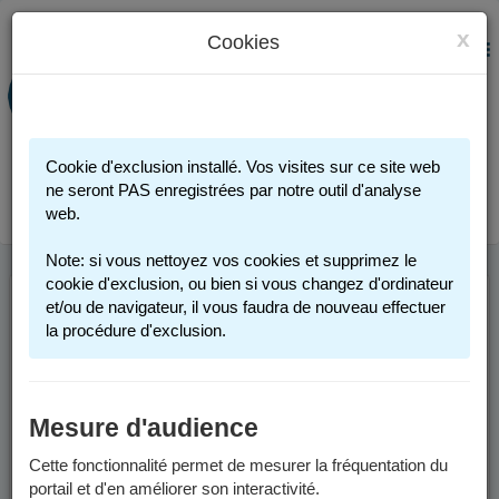
x
Cookies
PORTAIL FAMILLE
MENU
Préinscription scolaire - Accueils
périscolaires - Restauration scolaire -
Sports
Cookie d'exclusion installé. Vos visites sur ce site web
Connexion
ne seront PAS enregistrées par notre outil d'analyse
web.
Note: si vous nettoyez vos cookies et supprimez le
cookie d'exclusion, ou bien si vous changez d'ordinateur
et/ou de navigateur, il vous faudra de nouveau effectuer
ACTIVITÉS
la procédure d'exclusion.
SPORTIVES 2025-
2026
Mesure d'audience
Cette fonctionnalité permet de mesurer la fréquentation du
Les activités sportives proposées par la Ville de Grenoble sont
portail et d'en améliorer son interactivité.